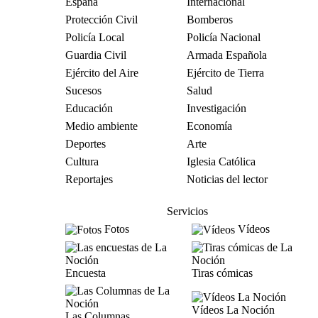
España
Internacional
Protección Civil
Bomberos
Policía Local
Policía Nacional
Guardia Civil
Armada Española
Ejército del Aire
Ejército de Tierra
Sucesos
Salud
Educación
Investigación
Medio ambiente
Economía
Deportes
Arte
Cultura
Iglesia Católica
Reportajes
Noticias del lector
Servicios
Fotos
Vídeos
Encuesta
Tiras cómicas
Vídeos La Noción
Las Columnas