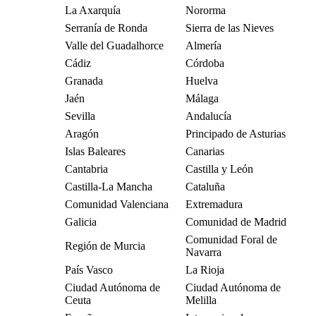
La Axarquía
Nororma
Serranía de Ronda
Sierra de las Nieves
Valle del Guadalhorce
Almería
Cádiz
Córdoba
Granada
Huelva
Jaén
Málaga
Sevilla
Andalucía
Aragón
Principado de Asturias
Islas Baleares
Canarias
Cantabria
Castilla y León
Castilla-La Mancha
Cataluña
Comunidad Valenciana
Extremadura
Galicia
Comunidad de Madrid
Comunidad Foral de
Región de Murcia
Navarra
País Vasco
La Rioja
Ciudad Autónoma de
Ciudad Autónoma de
Ceuta
Melilla