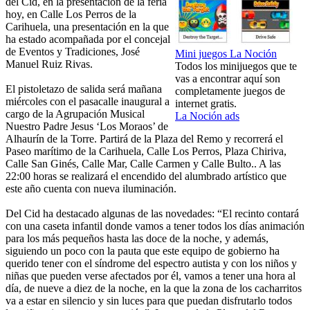
del Cid, en la presentación de la feria
hoy, en Calle Los Perros de la
Carihuela, una presentación en la que
ha estado acompañada por el concejal
de Eventos y Tradiciones, José
Mini juegos La Noción
Manuel Ruiz Rivas.
Todos los minijuegos que te
vas a encontrar aquí son
El pistoletazo de salida será mañana
completamente juegos de
miércoles con el pasacalle inaugural a
internet gratis.
cargo de la Agrupación Musical
La Noción ads
Nuestro Padre Jesus ‘Los Moraos’ de
Alhaurín de la Torre. Partirá de la Plaza del Remo y recorrerá el
Paseo marítimo de la Carihuela, Calle Los Perros, Plaza Chiriva,
Calle San Ginés, Calle Mar, Calle Carmen y Calle Bulto.. A las
22:00 horas se realizará el encendido del alumbrado artístico que
este año cuenta con nueva iluminación.
Del Cid ha destacado algunas de las novedades: “El recinto contará
con una caseta infantil donde vamos a tener todos los días animación
para los más pequeños hasta las doce de la noche, y además,
siguiendo un poco con la pauta que este equipo de gobierno ha
querido tener con el síndrome del espectro autista y con los niños y
niñas que pueden verse afectados por él, vamos a tener una hora al
día, de nueve a diez de la noche, en la que la zona de los cacharritos
va a estar en silencio y sin luces para que puedan disfrutarlo todos