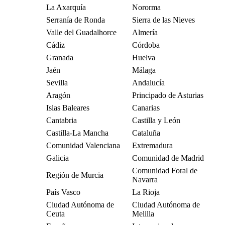
La Axarquía
Nororma
Serranía de Ronda
Sierra de las Nieves
Valle del Guadalhorce
Almería
Cádiz
Córdoba
Granada
Huelva
Jaén
Málaga
Sevilla
Andalucía
Aragón
Principado de Asturias
Islas Baleares
Canarias
Cantabria
Castilla y León
Castilla-La Mancha
Cataluña
Comunidad Valenciana
Extremadura
Galicia
Comunidad de Madrid
Comunidad Foral de
Región de Murcia
Navarra
País Vasco
La Rioja
Ciudad Autónoma de
Ciudad Autónoma de
Ceuta
Melilla