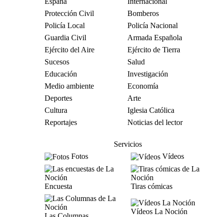
España
Internacional
Protección Civil
Bomberos
Policía Local
Policía Nacional
Guardia Civil
Armada Española
Ejército del Aire
Ejército de Tierra
Sucesos
Salud
Educación
Investigación
Medio ambiente
Economía
Deportes
Arte
Cultura
Iglesia Católica
Reportajes
Noticias del lector
Servicios
Fotos
Vídeos
Encuesta
Tiras cómicas
Vídeos La Noción
Las Columnas