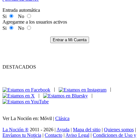
Entrada automática
Si
No
Agregarme a los usuarios activos
Si
No
Entrar a Mi Cuenta
DESTACADOS
|
|
|
|
Ver La Noción en: Móvil |
Clásica
La Noción ®
2011 - 2026 |
Ayuda
|
Mapa del sitio
|
Quienes somos
|
Envíanos tu Noticia
|
Contacto
|
Aviso Legal
|
Condiciones de Uso y