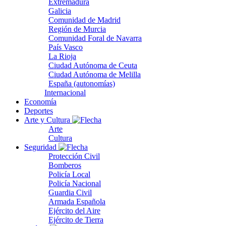
Extremadura
Galicia
Comunidad de Madrid
Región de Murcia
Comunidad Foral de Navarra
País Vasco
La Rioja
Ciudad Autónoma de Ceuta
Ciudad Autónoma de Melilla
España (autonomías)
Internacional
Economía
Deportes
Arte y Cultura
Arte
Cultura
Seguridad
Protección Civil
Bomberos
Policía Local
Policía Nacional
Guardia Civil
Armada Española
Ejército del Aire
Ejército de Tierra