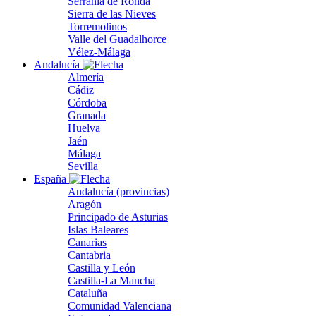
Serranía de Ronda
Sierra de las Nieves
Torremolinos
Valle del Guadalhorce
Vélez-Málaga
Andalucía
Almería
Cádiz
Córdoba
Granada
Huelva
Jaén
Málaga
Sevilla
España
Andalucía (provincias)
Aragón
Principado de Asturias
Islas Baleares
Canarias
Cantabria
Castilla y León
Castilla-La Mancha
Cataluña
Comunidad Valenciana