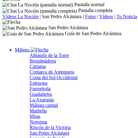
Pantalla normal
Pantalla completa
Vídeos La Noción
|
San Pedro Alcántara
|
Fotos
|
Vídeos
|
Tu Noticia
San Pedro Alcántara
Guía de San Pedro Alcántara
Málaga
Alhaurín de la Torre
Benalmádena
Cártama
Comarca de Antequera
Costa del Sol Occidental
Estepona
Fuengirola
Guadalteba
La Axarquía
Málaga capital
Marbella
Mijas
Nororma
Rincón de la Victoria
San Pedro Alcántara