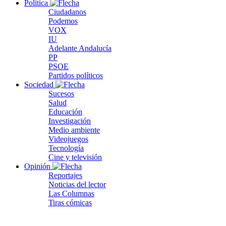
Política
Ciudadanos
Podemos
VOX
IU
Adelante Andalucía
PP
PSOE
Partidos políticos
Sociedad
Sucesos
Salud
Educación
Investigación
Medio ambiente
Videojuegos
Tecnología
Cine y televisión
Opinión
Reportajes
Noticias del lector
Las Columnas
Tiras cómicas