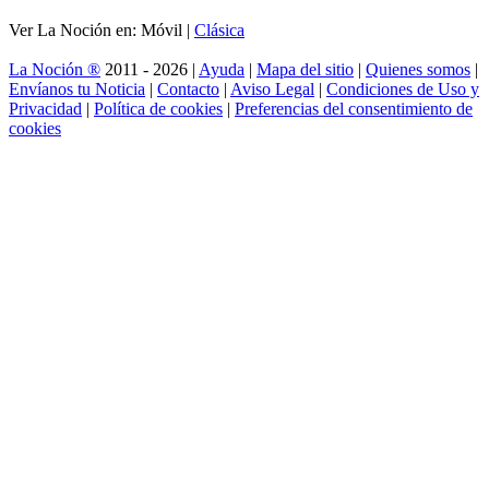
Ver La Noción en: Móvil |
Clásica
La Noción ®
2011 - 2026 |
Ayuda
|
Mapa del sitio
|
Quienes somos
|
Envíanos tu Noticia
|
Contacto
|
Aviso Legal
|
Condiciones de Uso y
Privacidad
|
Política de cookies
|
Preferencias del consentimiento de
cookies