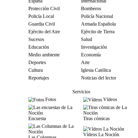
España
Internacional
Protección Civil
Bomberos
Policía Local
Policía Nacional
Guardia Civil
Armada Española
Ejército del Aire
Ejército de Tierra
Sucesos
Salud
Educación
Investigación
Medio ambiente
Economía
Deportes
Arte
Cultura
Iglesia Católica
Reportajes
Noticias del lector
Servicios
Fotos
Vídeos
Encuesta
Tiras cómicas
Vídeos La Noción
Las Columnas