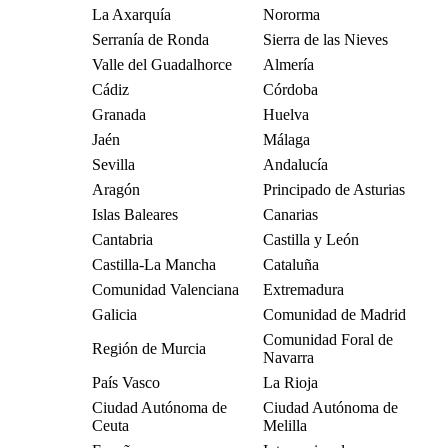
La Axarquía
Nororma
Serranía de Ronda
Sierra de las Nieves
Valle del Guadalhorce
Almería
Cádiz
Córdoba
Granada
Huelva
Jaén
Málaga
Sevilla
Andalucía
Aragón
Principado de Asturias
Islas Baleares
Canarias
Cantabria
Castilla y León
Castilla-La Mancha
Cataluña
Comunidad Valenciana
Extremadura
Galicia
Comunidad de Madrid
Comunidad Foral de
Región de Murcia
Navarra
País Vasco
La Rioja
Ciudad Autónoma de
Ciudad Autónoma de
Ceuta
Melilla