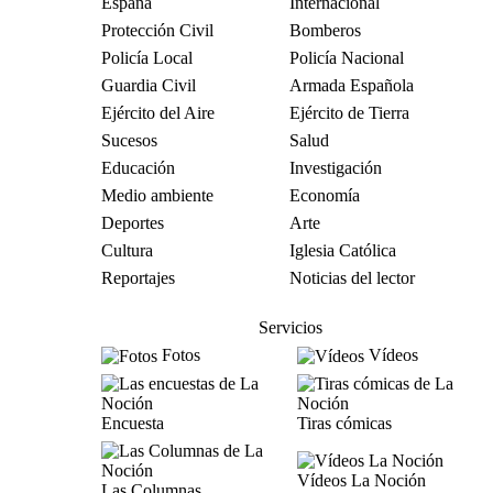
España
Internacional
Protección Civil
Bomberos
Policía Local
Policía Nacional
Guardia Civil
Armada Española
Ejército del Aire
Ejército de Tierra
Sucesos
Salud
Educación
Investigación
Medio ambiente
Economía
Deportes
Arte
Cultura
Iglesia Católica
Reportajes
Noticias del lector
Servicios
Fotos
Vídeos
Encuesta
Tiras cómicas
Vídeos La Noción
Las Columnas