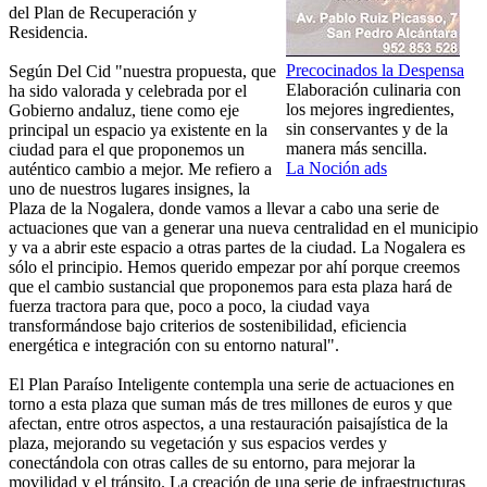
del Plan de Recuperación y
Residencia.
Precocinados la Despensa
Según Del Cid "nuestra propuesta, que
Elaboración culinaria con
ha sido valorada y celebrada por el
los mejores ingredientes,
Gobierno andaluz, tiene como eje
sin conservantes y de la
principal un espacio ya existente en la
manera más sencilla.
ciudad para el que proponemos un
La Noción ads
auténtico cambio a mejor. Me refiero a
uno de nuestros lugares insignes, la
Plaza de la Nogalera, donde vamos a llevar a cabo una serie de
actuaciones que van a generar una nueva centralidad en el municipio
y va a abrir este espacio a otras partes de la ciudad. La Nogalera es
sólo el principio. Hemos querido empezar por ahí porque creemos
que el cambio sustancial que proponemos para esta plaza hará de
fuerza tractora para que, poco a poco, la ciudad vaya
transformándose bajo criterios de sostenibilidad, eficiencia
energética e integración con su entorno natural".
El Plan Paraíso Inteligente contempla una serie de actuaciones en
torno a esta plaza que suman más de tres millones de euros y que
afectan, entre otros aspectos, a una restauración paisajística de la
plaza, mejorando su vegetación y sus espacios verdes y
conectándola con otras calles de su entorno, para mejorar la
movilidad y el tránsito. La creación de una serie de infraestructuras