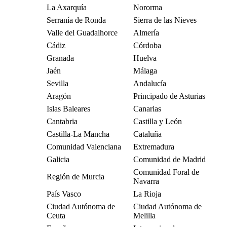
La Axarquía
Nororma
Serranía de Ronda
Sierra de las Nieves
Valle del Guadalhorce
Almería
Cádiz
Córdoba
Granada
Huelva
Jaén
Málaga
Sevilla
Andalucía
Aragón
Principado de Asturias
Islas Baleares
Canarias
Cantabria
Castilla y León
Castilla-La Mancha
Cataluña
Comunidad Valenciana
Extremadura
Galicia
Comunidad de Madrid
Comunidad Foral de
Región de Murcia
Navarra
País Vasco
La Rioja
Ciudad Autónoma de
Ciudad Autónoma de
Ceuta
Melilla