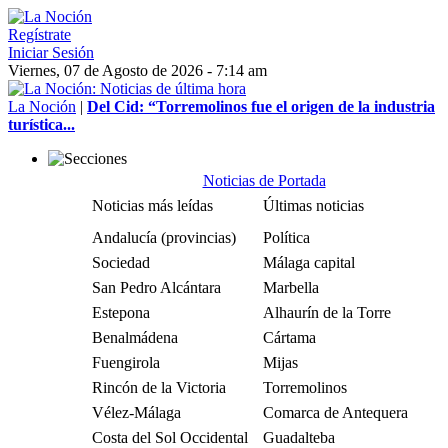
Regístrate
Iniciar Sesión
Viernes, 07 de Agosto de 2026 - 7:14 am
La Noción
|
Del Cid: “Torremolinos fue el origen de la industria
turística...
Noticias de Portada
Noticias más leídas
Últimas noticias
Andalucía (provincias)
Política
Sociedad
Málaga capital
San Pedro Alcántara
Marbella
Estepona
Alhaurín de la Torre
Benalmádena
Cártama
Fuengirola
Mijas
Rincón de la Victoria
Torremolinos
Vélez-Málaga
Comarca de Antequera
Costa del Sol Occidental
Guadalteba