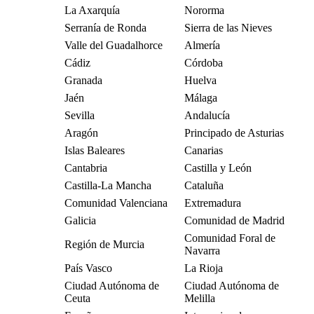
La Axarquía
Nororma
Serranía de Ronda
Sierra de las Nieves
Valle del Guadalhorce
Almería
Cádiz
Córdoba
Granada
Huelva
Jaén
Málaga
Sevilla
Andalucía
Aragón
Principado de Asturias
Islas Baleares
Canarias
Cantabria
Castilla y León
Castilla-La Mancha
Cataluña
Comunidad Valenciana
Extremadura
Galicia
Comunidad de Madrid
Comunidad Foral de
Región de Murcia
Navarra
País Vasco
La Rioja
Ciudad Autónoma de
Ciudad Autónoma de
Ceuta
Melilla