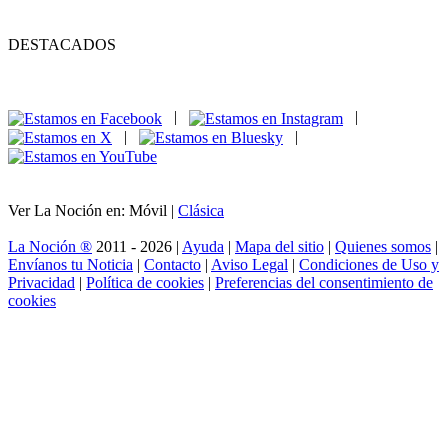
DESTACADOS
|
|
|
|
Ver La Noción en: Móvil |
Clásica
La Noción ®
2011 - 2026 |
Ayuda
|
Mapa del sitio
|
Quienes somos
|
Envíanos tu Noticia
|
Contacto
|
Aviso Legal
|
Condiciones de Uso y
Privacidad
|
Política de cookies
|
Preferencias del consentimiento de
cookies