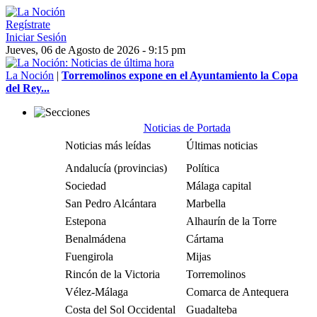
Regístrate
Iniciar Sesión
Jueves, 06 de Agosto de 2026 - 9:15 pm
La Noción
|
Torremolinos expone en el Ayuntamiento la Copa
del Rey...
Noticias de Portada
Noticias más leídas
Últimas noticias
Andalucía (provincias)
Política
Sociedad
Málaga capital
San Pedro Alcántara
Marbella
Estepona
Alhaurín de la Torre
Benalmádena
Cártama
Fuengirola
Mijas
Rincón de la Victoria
Torremolinos
Vélez-Málaga
Comarca de Antequera
Costa del Sol Occidental
Guadalteba