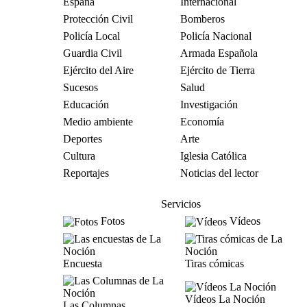
España
Internacional
Protección Civil
Bomberos
Policía Local
Policía Nacional
Guardia Civil
Armada Española
Ejército del Aire
Ejército de Tierra
Sucesos
Salud
Educación
Investigación
Medio ambiente
Economía
Deportes
Arte
Cultura
Iglesia Católica
Reportajes
Noticias del lector
Servicios
Fotos
Vídeos
Encuesta
Tiras cómicas
Vídeos La Noción
Las Columnas