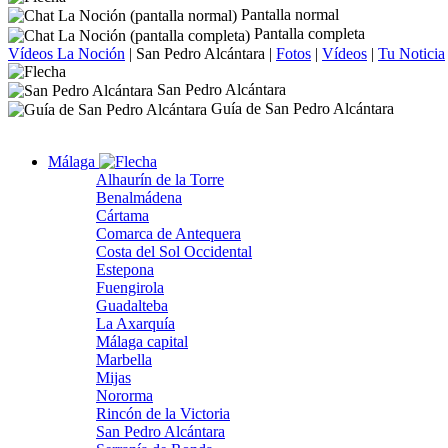
Pantalla normal
Pantalla completa
Vídeos La Noción
|
San Pedro Alcántara
|
Fotos
|
Vídeos
|
Tu Noticia
San Pedro Alcántara
Guía de San Pedro Alcántara
Málaga
Alhaurín de la Torre
Benalmádena
Cártama
Comarca de Antequera
Costa del Sol Occidental
Estepona
Fuengirola
Guadalteba
La Axarquía
Málaga capital
Marbella
Mijas
Nororma
Rincón de la Victoria
San Pedro Alcántara