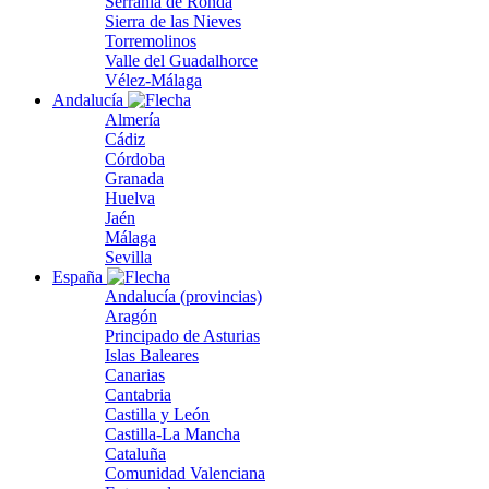
Serranía de Ronda
Sierra de las Nieves
Torremolinos
Valle del Guadalhorce
Vélez-Málaga
Andalucía
Almería
Cádiz
Córdoba
Granada
Huelva
Jaén
Málaga
Sevilla
España
Andalucía (provincias)
Aragón
Principado de Asturias
Islas Baleares
Canarias
Cantabria
Castilla y León
Castilla-La Mancha
Cataluña
Comunidad Valenciana