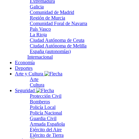
Extremadura
Galicia
Comunidad de Madrid
Región de Murcia
Comunidad Foral de Navarra
País Vasco
La Rioja
Ciudad Autónoma de Ceuta
Ciudad Autónoma de Melilla
España (autonomías)
Internacional
Economía
Deportes
Arte y Cultura
Arte
Cultura
Seguridad
Protección Civil
Bomberos
Policía Local
Policía Nacional
Guardia Civil
Armada Española
Ejército del Aire
Ejército de Tierra