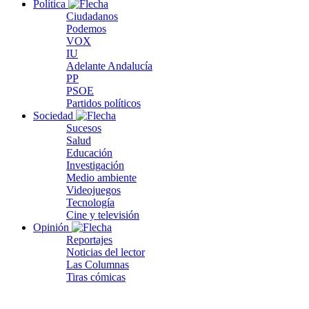
Política
Ciudadanos
Podemos
VOX
IU
Adelante Andalucía
PP
PSOE
Partidos políticos
Sociedad
Sucesos
Salud
Educación
Investigación
Medio ambiente
Videojuegos
Tecnología
Cine y televisión
Opinión
Reportajes
Noticias del lector
Las Columnas
Tiras cómicas