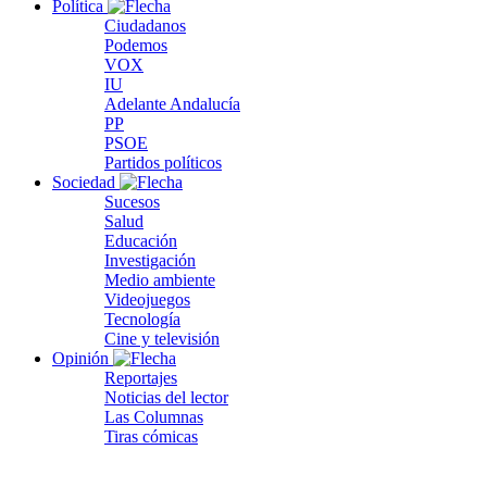
Política
Ciudadanos
Podemos
VOX
IU
Adelante Andalucía
PP
PSOE
Partidos políticos
Sociedad
Sucesos
Salud
Educación
Investigación
Medio ambiente
Videojuegos
Tecnología
Cine y televisión
Opinión
Reportajes
Noticias del lector
Las Columnas
Tiras cómicas