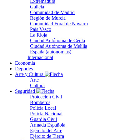
Extremadura
Galicia
Comunidad de Madrid
Región de Murcia
Comunidad Foral de Navarra
País Vasco
La Rioja
Ciudad Autónoma de Ceuta
Ciudad Autónoma de Melilla
España (autonomías)
Internacional
Economía
Deportes
Arte y Cultura
Arte
Cultura
Seguridad
Protección Civil
Bomberos
Policía Local
Policía Nacional
Guardia Civil
Armada Española
Ejército del Aire
Ejército de Tierra