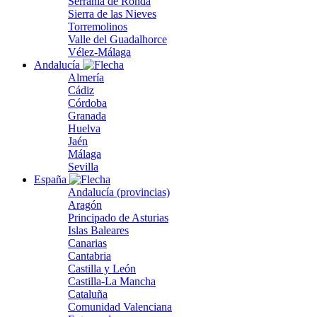
Serranía de Ronda
Sierra de las Nieves
Torremolinos
Valle del Guadalhorce
Vélez-Málaga
Andalucía
Almería
Cádiz
Córdoba
Granada
Huelva
Jaén
Málaga
Sevilla
España
Andalucía (provincias)
Aragón
Principado de Asturias
Islas Baleares
Canarias
Cantabria
Castilla y León
Castilla-La Mancha
Cataluña
Comunidad Valenciana