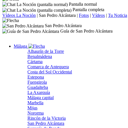
Pantalla normal
Pantalla completa
Vídeos La Noción
|
San Pedro Alcántara
|
Fotos
|
Vídeos
|
Tu Noticia
San Pedro Alcántara
Guía de San Pedro Alcántara
Málaga
Alhaurín de la Torre
Benalmádena
Cártama
Comarca de Antequera
Costa del Sol Occidental
Estepona
Fuengirola
Guadalteba
La Axarquía
Málaga capital
Marbella
Mijas
Nororma
Rincón de la Victoria
San Pedro Alcántara