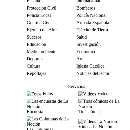
España
Internacional
Protección Civil
Bomberos
Policía Local
Policía Nacional
Guardia Civil
Armada Española
Ejército del Aire
Ejército de Tierra
Sucesos
Salud
Educación
Investigación
Medio ambiente
Economía
Deportes
Arte
Cultura
Iglesia Católica
Reportajes
Noticias del lector
Servicios
Fotos
Vídeos
Encuesta
Tiras cómicas
Vídeos La Noción
Las Columnas