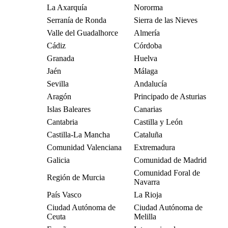
La Axarquía
Nororma
Serranía de Ronda
Sierra de las Nieves
Valle del Guadalhorce
Almería
Cádiz
Córdoba
Granada
Huelva
Jaén
Málaga
Sevilla
Andalucía
Aragón
Principado de Asturias
Islas Baleares
Canarias
Cantabria
Castilla y León
Castilla-La Mancha
Cataluña
Comunidad Valenciana
Extremadura
Galicia
Comunidad de Madrid
Comunidad Foral de
Región de Murcia
Navarra
País Vasco
La Rioja
Ciudad Autónoma de
Ciudad Autónoma de
Ceuta
Melilla