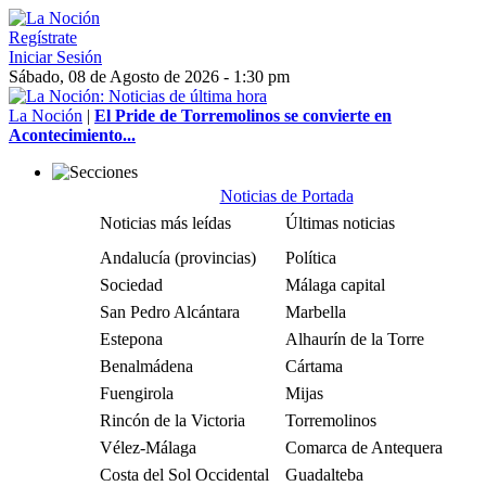
Regístrate
Iniciar Sesión
Sábado, 08 de Agosto de 2026 - 1:30 pm
La Noción
|
El Pride de Torremolinos se convierte en
Acontecimiento...
Noticias de Portada
Noticias más leídas
Últimas noticias
Andalucía (provincias)
Política
Sociedad
Málaga capital
San Pedro Alcántara
Marbella
Estepona
Alhaurín de la Torre
Benalmádena
Cártama
Fuengirola
Mijas
Rincón de la Victoria
Torremolinos
Vélez-Málaga
Comarca de Antequera
Costa del Sol Occidental
Guadalteba