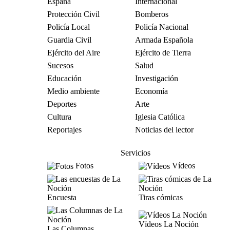
España
Internacional
Protección Civil
Bomberos
Policía Local
Policía Nacional
Guardia Civil
Armada Española
Ejército del Aire
Ejército de Tierra
Sucesos
Salud
Educación
Investigación
Medio ambiente
Economía
Deportes
Arte
Cultura
Iglesia Católica
Reportajes
Noticias del lector
Servicios
Fotos
Vídeos
Encuesta
Tiras cómicas
Vídeos La Noción
Las Columnas