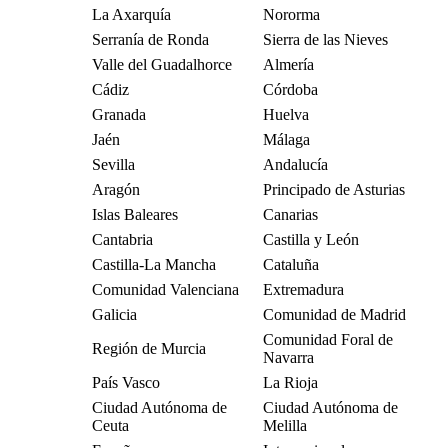
La Axarquía
Nororma
Serranía de Ronda
Sierra de las Nieves
Valle del Guadalhorce
Almería
Cádiz
Córdoba
Granada
Huelva
Jaén
Málaga
Sevilla
Andalucía
Aragón
Principado de Asturias
Islas Baleares
Canarias
Cantabria
Castilla y León
Castilla-La Mancha
Cataluña
Comunidad Valenciana
Extremadura
Galicia
Comunidad de Madrid
Comunidad Foral de
Región de Murcia
Navarra
País Vasco
La Rioja
Ciudad Autónoma de
Ciudad Autónoma de
Ceuta
Melilla