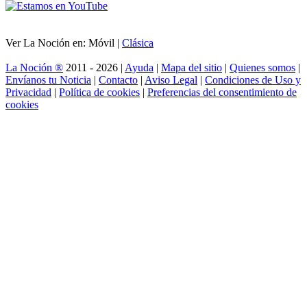
Ver La Noción en: Móvil |
Clásica
La Noción ®
2011 - 2026 |
Ayuda
|
Mapa del sitio
|
Quienes somos
|
Envíanos tu Noticia
|
Contacto
|
Aviso Legal
|
Condiciones de Uso y
Privacidad
|
Política de cookies
|
Preferencias del consentimiento de
cookies