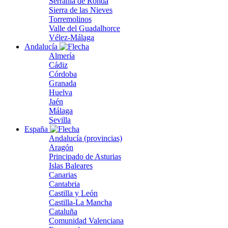
Serranía de Ronda
Sierra de las Nieves
Torremolinos
Valle del Guadalhorce
Vélez-Málaga
Andalucía
Almería
Cádiz
Córdoba
Granada
Huelva
Jaén
Málaga
Sevilla
España
Andalucía (provincias)
Aragón
Principado de Asturias
Islas Baleares
Canarias
Cantabria
Castilla y León
Castilla-La Mancha
Cataluña
Comunidad Valenciana