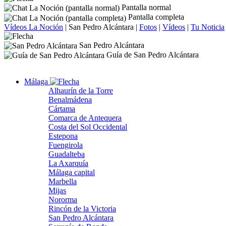
Pantalla normal
Pantalla completa
Vídeos La Noción
|
San Pedro Alcántara
|
Fotos
|
Vídeos
|
Tu Noticia
San Pedro Alcántara
Guía de San Pedro Alcántara
Málaga
Alhaurín de la Torre
Benalmádena
Cártama
Comarca de Antequera
Costa del Sol Occidental
Estepona
Fuengirola
Guadalteba
La Axarquía
Málaga capital
Marbella
Mijas
Nororma
Rincón de la Victoria
San Pedro Alcántara