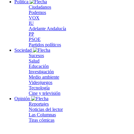
Política
Ciudadanos
Podemos
VOX
IU
Adelante Andalucía
PP
PSOE
Partidos políticos
Sociedad
Sucesos
Salud
Educación
Investigación
Medio ambiente
Videojuegos
Tecnología
Cine y televisión
Opinión
Reportajes
Noticias del lector
Las Columnas
Tiras cómicas