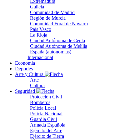
Extremadura
Galicia
Comunidad de Madrid
Región de Murcia
Comunidad Foral de Navarra
País Vasco
La Rioja
Ciudad Autónoma de Ceuta
Ciudad Autónoma de Melilla
España (autonomías)
Internacional
Economía
Deportes
Arte y Cultura
Arte
Cultura
Seguridad
Protección Civil
Bomberos
Policía Local
Policía Nacional
Guardia Civil
Armada Española
Ejército del Aire
Ejército de Tierra