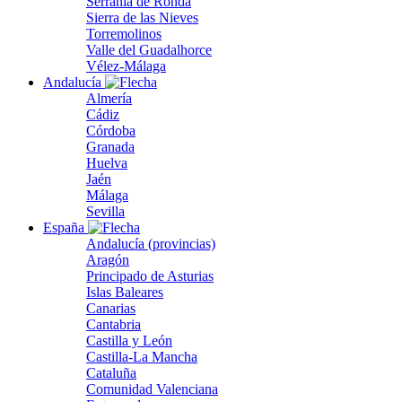
Serranía de Ronda
Sierra de las Nieves
Torremolinos
Valle del Guadalhorce
Vélez-Málaga
Andalucía
Almería
Cádiz
Córdoba
Granada
Huelva
Jaén
Málaga
Sevilla
España
Andalucía (provincias)
Aragón
Principado de Asturias
Islas Baleares
Canarias
Cantabria
Castilla y León
Castilla-La Mancha
Cataluña
Comunidad Valenciana