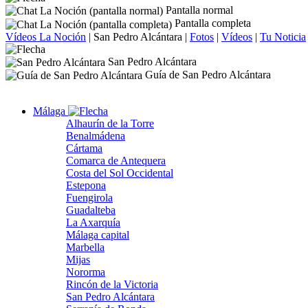
Pantalla normal
Pantalla completa
Vídeos La Noción
|
San Pedro Alcántara
|
Fotos
|
Vídeos
|
Tu Noticia
San Pedro Alcántara
Guía de San Pedro Alcántara
Málaga
Alhaurín de la Torre
Benalmádena
Cártama
Comarca de Antequera
Costa del Sol Occidental
Estepona
Fuengirola
Guadalteba
La Axarquía
Málaga capital
Marbella
Mijas
Nororma
Rincón de la Victoria
San Pedro Alcántara