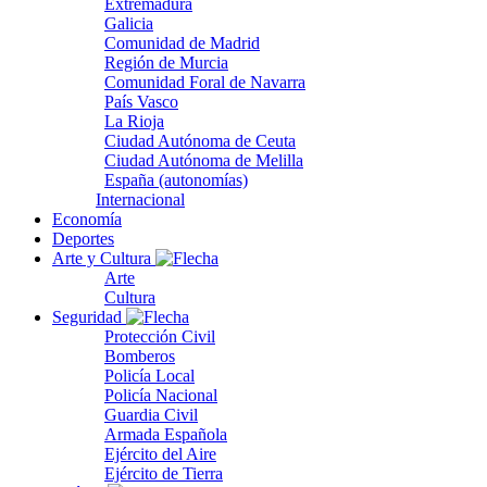
Extremadura
Galicia
Comunidad de Madrid
Región de Murcia
Comunidad Foral de Navarra
País Vasco
La Rioja
Ciudad Autónoma de Ceuta
Ciudad Autónoma de Melilla
España (autonomías)
Internacional
Economía
Deportes
Arte y Cultura
Arte
Cultura
Seguridad
Protección Civil
Bomberos
Policía Local
Policía Nacional
Guardia Civil
Armada Española
Ejército del Aire
Ejército de Tierra