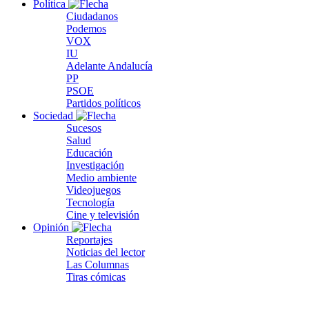
Política
Ciudadanos
Podemos
VOX
IU
Adelante Andalucía
PP
PSOE
Partidos políticos
Sociedad
Sucesos
Salud
Educación
Investigación
Medio ambiente
Videojuegos
Tecnología
Cine y televisión
Opinión
Reportajes
Noticias del lector
Las Columnas
Tiras cómicas