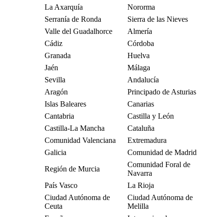
La Axarquía
Nororma
Serranía de Ronda
Sierra de las Nieves
Valle del Guadalhorce
Almería
Cádiz
Córdoba
Granada
Huelva
Jaén
Málaga
Sevilla
Andalucía
Aragón
Principado de Asturias
Islas Baleares
Canarias
Cantabria
Castilla y León
Castilla-La Mancha
Cataluña
Comunidad Valenciana
Extremadura
Galicia
Comunidad de Madrid
Comunidad Foral de
Región de Murcia
Navarra
País Vasco
La Rioja
Ciudad Autónoma de
Ciudad Autónoma de
Ceuta
Melilla