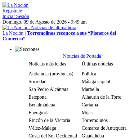
Regístrate
Iniciar Sesión
Domingo, 09 de Agosto de 2026 - 9:49 am
La Noción
|
Torremolinos reconoce a sus “Pioneros del
Comercio”
Noticias de Portada
Noticias más leídas
Últimas noticias
Andalucía (provincias)
Política
Sociedad
Málaga capital
San Pedro Alcántara
Marbella
Estepona
Alhaurín de la Torre
Benalmádena
Cártama
Fuengirola
Mijas
Rincón de la Victoria
Torremolinos
Vélez-Málaga
Comarca de Antequera
Costa del Sol Occidental
Guadalteba