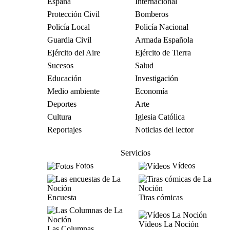
España
Internacional
Protección Civil
Bomberos
Policía Local
Policía Nacional
Guardia Civil
Armada Española
Ejército del Aire
Ejército de Tierra
Sucesos
Salud
Educación
Investigación
Medio ambiente
Economía
Deportes
Arte
Cultura
Iglesia Católica
Reportajes
Noticias del lector
Servicios
Fotos
Vídeos
Encuesta
Tiras cómicas
Vídeos La Noción
Las Columnas