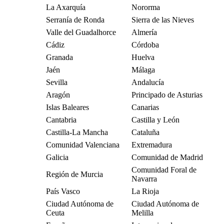
La Axarquía
Nororma
Serranía de Ronda
Sierra de las Nieves
Valle del Guadalhorce
Almería
Cádiz
Córdoba
Granada
Huelva
Jaén
Málaga
Sevilla
Andalucía
Aragón
Principado de Asturias
Islas Baleares
Canarias
Cantabria
Castilla y León
Castilla-La Mancha
Cataluña
Comunidad Valenciana
Extremadura
Galicia
Comunidad de Madrid
Comunidad Foral de
Región de Murcia
Navarra
País Vasco
La Rioja
Ciudad Autónoma de
Ciudad Autónoma de
Ceuta
Melilla