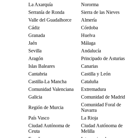
La Axarquía
Nororma
Serranía de Ronda
Sierra de las Nieves
Valle del Guadalhorce
Almería
Cádiz
Córdoba
Granada
Huelva
Jaén
Málaga
Sevilla
Andalucía
Aragón
Principado de Asturias
Islas Baleares
Canarias
Cantabria
Castilla y León
Castilla-La Mancha
Cataluña
Comunidad Valenciana
Extremadura
Galicia
Comunidad de Madrid
Comunidad Foral de
Región de Murcia
Navarra
País Vasco
La Rioja
Ciudad Autónoma de
Ciudad Autónoma de
Ceuta
Melilla