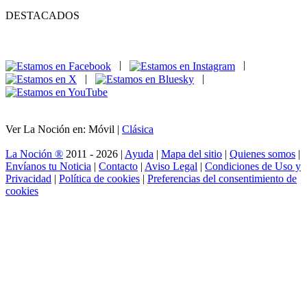
DESTACADOS
|
|
|
|
Ver La Noción en: Móvil |
Clásica
La Noción ®
2011 - 2026 |
Ayuda
|
Mapa del sitio
|
Quienes somos
|
Envíanos tu Noticia
|
Contacto
|
Aviso Legal
|
Condiciones de Uso y
Privacidad
|
Política de cookies
|
Preferencias del consentimiento de
cookies