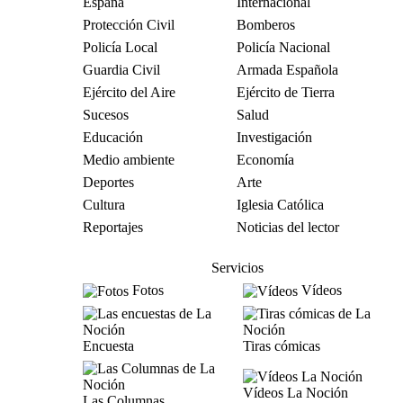
España
Internacional
Protección Civil
Bomberos
Policía Local
Policía Nacional
Guardia Civil
Armada Española
Ejército del Aire
Ejército de Tierra
Sucesos
Salud
Educación
Investigación
Medio ambiente
Economía
Deportes
Arte
Cultura
Iglesia Católica
Reportajes
Noticias del lector
Servicios
Fotos
Vídeos
Encuesta
Tiras cómicas
Vídeos La Noción
Las Columnas