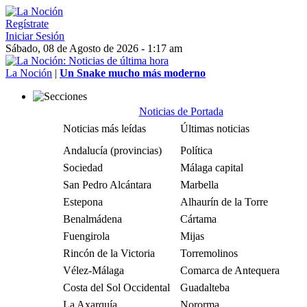
Regístrate
Iniciar Sesión
Sábado, 08 de Agosto de 2026 - 1:17 am
La Noción
|
Un Snake mucho más moderno
Noticias de Portada
Noticias más leídas
Últimas noticias
Andalucía (provincias)
Política
Sociedad
Málaga capital
San Pedro Alcántara
Marbella
Estepona
Alhaurín de la Torre
Benalmádena
Cártama
Fuengirola
Mijas
Rincón de la Victoria
Torremolinos
Vélez-Málaga
Comarca de Antequera
Costa del Sol Occidental
Guadalteba
La Axarquía
Nororma