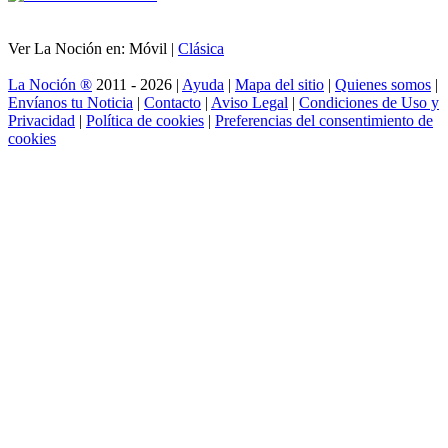
Ver La Noción en: Móvil |
Clásica
La Noción ®
2011 - 2026 |
Ayuda
|
Mapa del sitio
|
Quienes somos
|
Envíanos tu Noticia
|
Contacto
|
Aviso Legal
|
Condiciones de Uso y
Privacidad
|
Política de cookies
|
Preferencias del consentimiento de
cookies