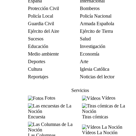
España
Internacional
Protección Civil
Bomberos
Policía Local
Policía Nacional
Guardia Civil
Armada Española
Ejército del Aire
Ejército de Tierra
Sucesos
Salud
Educación
Investigación
Medio ambiente
Economía
Deportes
Arte
Cultura
Iglesia Católica
Reportajes
Noticias del lector
Servicios
Fotos
Vídeos
Encuesta
Tiras cómicas
Vídeos La Noción
Las Columnas