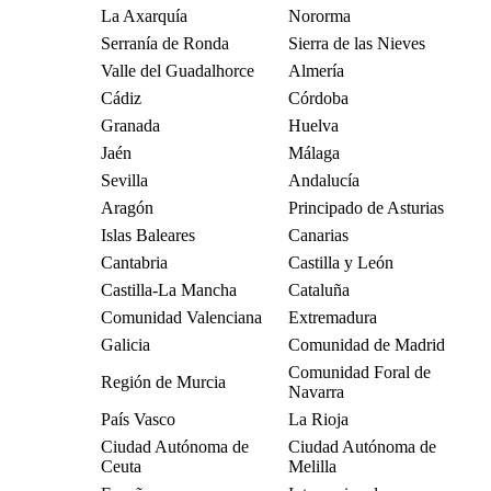
La Axarquía
Nororma
Serranía de Ronda
Sierra de las Nieves
Valle del Guadalhorce
Almería
Cádiz
Córdoba
Granada
Huelva
Jaén
Málaga
Sevilla
Andalucía
Aragón
Principado de Asturias
Islas Baleares
Canarias
Cantabria
Castilla y León
Castilla-La Mancha
Cataluña
Comunidad Valenciana
Extremadura
Galicia
Comunidad de Madrid
Comunidad Foral de
Región de Murcia
Navarra
País Vasco
La Rioja
Ciudad Autónoma de
Ciudad Autónoma de
Ceuta
Melilla