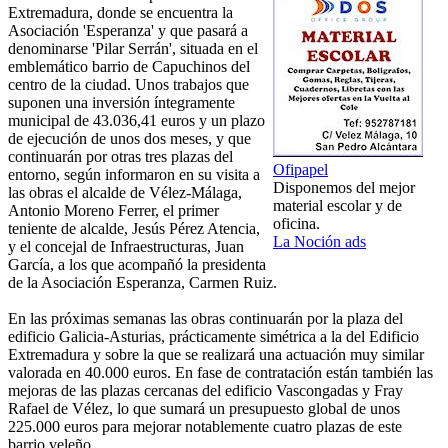
Extremadura, donde se encuentra la
Asociación 'Esperanza' y que pasará a
denominarse 'Pilar Serrán', situada en el
emblemático barrio de Capuchinos del
centro de la ciudad. Unos trabajos que
suponen una inversión íntegramente
municipal de 43.036,41 euros y un plazo
de ejecución de unos dos meses, y que
continuarán por otras tres plazas del
Ofipapel
entorno, según informaron en su visita a
Disponemos del mejor
las obras el alcalde de Vélez-Málaga,
material escolar y de
Antonio Moreno Ferrer, el primer
oficina.
teniente de alcalde, Jesús Pérez Atencia,
La Noción ads
y el concejal de Infraestructuras, Juan
García, a los que acompañó la presidenta
de la Asociación Esperanza, Carmen Ruiz.
En las próximas semanas las obras continuarán por la plaza del
edificio Galicia-Asturias, prácticamente simétrica a la del Edificio
Extremadura y sobre la que se realizará una actuación muy similar
valorada en 40.000 euros. En fase de contratación están también las
mejoras de las plazas cercanas del edificio Vascongadas y Fray
Rafael de Vélez, lo que sumará un presupuesto global de unos
225.000 euros para mejorar notablemente cuatro plazas de este
barrio veleño.