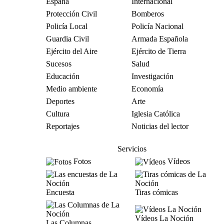
España
Internacional
Protección Civil
Bomberos
Policía Local
Policía Nacional
Guardia Civil
Armada Española
Ejército del Aire
Ejército de Tierra
Sucesos
Salud
Educación
Investigación
Medio ambiente
Economía
Deportes
Arte
Cultura
Iglesia Católica
Reportajes
Noticias del lector
Servicios
Fotos
Vídeos
Encuesta
Tiras cómicas
Vídeos La Noción
Las Columnas