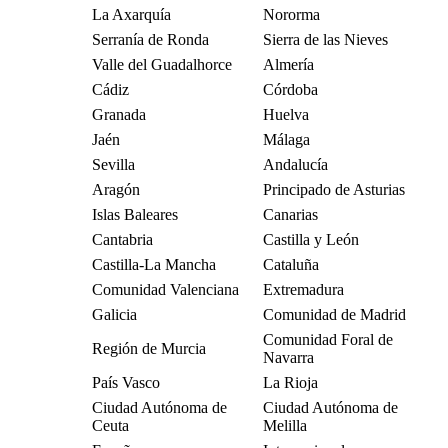
La Axarquía
Nororma
Serranía de Ronda
Sierra de las Nieves
Valle del Guadalhorce
Almería
Cádiz
Córdoba
Granada
Huelva
Jaén
Málaga
Sevilla
Andalucía
Aragón
Principado de Asturias
Islas Baleares
Canarias
Cantabria
Castilla y León
Castilla-La Mancha
Cataluña
Comunidad Valenciana
Extremadura
Galicia
Comunidad de Madrid
Comunidad Foral de
Región de Murcia
Navarra
País Vasco
La Rioja
Ciudad Autónoma de
Ciudad Autónoma de
Ceuta
Melilla