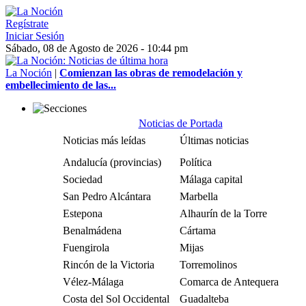
Regístrate
Iniciar Sesión
Sábado, 08 de Agosto de 2026 - 10:44 pm
La Noción
|
Comienzan las obras de remodelación y
embellecimiento de las...
Noticias de Portada
Noticias más leídas
Últimas noticias
Andalucía (provincias)
Política
Sociedad
Málaga capital
San Pedro Alcántara
Marbella
Estepona
Alhaurín de la Torre
Benalmádena
Cártama
Fuengirola
Mijas
Rincón de la Victoria
Torremolinos
Vélez-Málaga
Comarca de Antequera
Costa del Sol Occidental
Guadalteba