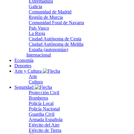
Extremadura
Galicia
Comunidad de Madrid
Región de Murcia
Comunidad Foral de Navarra
País Vasco
La Rioja
Ciudad Autónoma de Ceuta
Ciudad Autónoma de Melilla
España (autonomías)
Internacional
Economía
Deportes
Arte y Cultura
Arte
Cultura
Seguridad
Protección Civil
Bomberos
Policía Local
Policía Nacional
Guardia Civil
Armada Española
Ejército del Aire
Ejército de Tierra