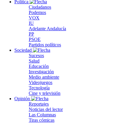
Política
Ciudadanos
Podemos
VOX
IU
Adelante Andalucía
PP
PSOE
Partidos políticos
Sociedad
Sucesos
Salud
Educación
Investigación
Medio ambiente
Videojuegos
Tecnología
Cine y televisión
Opinión
Reportajes
Noticias del lector
Las Columnas
Tiras cómicas