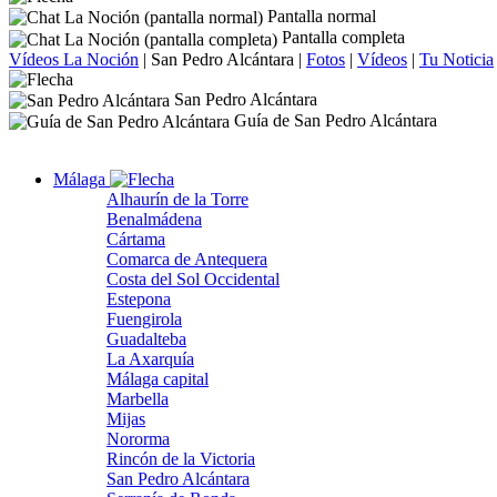
Pantalla normal
Pantalla completa
Vídeos La Noción
|
San Pedro Alcántara
|
Fotos
|
Vídeos
|
Tu Noticia
San Pedro Alcántara
Guía de San Pedro Alcántara
Málaga
Alhaurín de la Torre
Benalmádena
Cártama
Comarca de Antequera
Costa del Sol Occidental
Estepona
Fuengirola
Guadalteba
La Axarquía
Málaga capital
Marbella
Mijas
Nororma
Rincón de la Victoria
San Pedro Alcántara