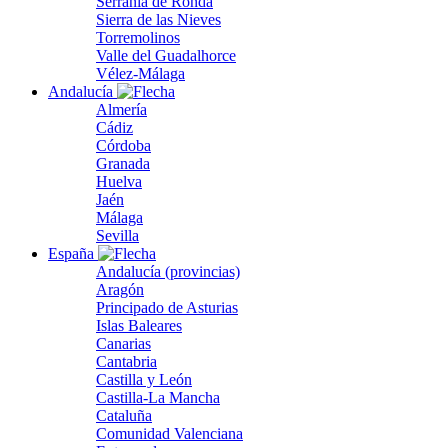
Serranía de Ronda
Sierra de las Nieves
Torremolinos
Valle del Guadalhorce
Vélez-Málaga
Andalucía
Almería
Cádiz
Córdoba
Granada
Huelva
Jaén
Málaga
Sevilla
España
Andalucía (provincias)
Aragón
Principado de Asturias
Islas Baleares
Canarias
Cantabria
Castilla y León
Castilla-La Mancha
Cataluña
Comunidad Valenciana