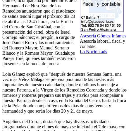
Gámez, acompañada por miembros de la
Hermandad de Ntra. Sra. de los
Remedios anunciaron que el pistoletazo
de salida tendrá lugar el próximo día 23
de abril a las 12.45 horas, en la Ermita
del Cerro de San Cristóbal, con la
presentación del cartel, obra de Israel
Asesoría Gómez Infantes
Cornejo Sánchez; el pregón, a cargo de
Asesoría laboral, fiscal y
José Daniel Rojo y los nombramientos
contable.
del Romero Mayor, Manuel Serrano
La Noción ads
Blanco y la Romera Mayor, Guadalupe
Pareja Toré, quiénes también estuvieron
presentes en la rueda de prensa.
Lola Gámez explicó que "después de nuestra Semana Santa, una
vez más Vélez-Málaga se prepara para una de las fiestas más
importantes de nuestro calendario, donde rendimos homenaje a
nuestra Patrona, a la Virgen de los Remedios Coronada y donde los
romeros y romeras preparan sus trajes y atavíos para acompañar a
nuestra Patrona desde su casa, en la Ermita del Cerro, hasta la finca
de la Pola, donde compartiremos dos días de convivencia y
hermandad y que serán los días 20 y 21 de mayo.
Angelines del Corral, destacó que hay diversas actividades
programadas durante el mes de mayo se iniciarán el 7 de mayo con