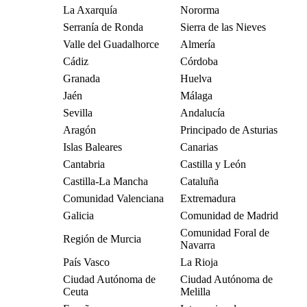
La Axarquía
Nororma
Serranía de Ronda
Sierra de las Nieves
Valle del Guadalhorce
Almería
Cádiz
Córdoba
Granada
Huelva
Jaén
Málaga
Sevilla
Andalucía
Aragón
Principado de Asturias
Islas Baleares
Canarias
Cantabria
Castilla y León
Castilla-La Mancha
Cataluña
Comunidad Valenciana
Extremadura
Galicia
Comunidad de Madrid
Comunidad Foral de
Región de Murcia
Navarra
País Vasco
La Rioja
Ciudad Autónoma de
Ciudad Autónoma de
Ceuta
Melilla