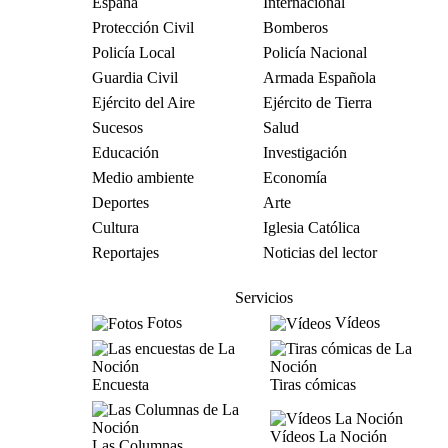
España
Internacional
Protección Civil
Bomberos
Policía Local
Policía Nacional
Guardia Civil
Armada Española
Ejército del Aire
Ejército de Tierra
Sucesos
Salud
Educación
Investigación
Medio ambiente
Economía
Deportes
Arte
Cultura
Iglesia Católica
Reportajes
Noticias del lector
Servicios
Fotos
Vídeos
Encuesta
Tiras cómicas
Vídeos La Noción
Las Columnas