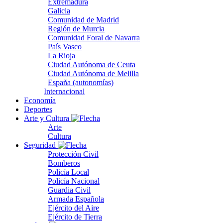
Extremadura
Galicia
Comunidad de Madrid
Región de Murcia
Comunidad Foral de Navarra
País Vasco
La Rioja
Ciudad Autónoma de Ceuta
Ciudad Autónoma de Melilla
España (autonomías)
Internacional
Economía
Deportes
Arte y Cultura
Arte
Cultura
Seguridad
Protección Civil
Bomberos
Policía Local
Policía Nacional
Guardia Civil
Armada Española
Ejército del Aire
Ejército de Tierra