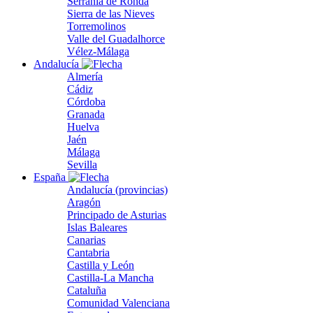
Serranía de Ronda
Sierra de las Nieves
Torremolinos
Valle del Guadalhorce
Vélez-Málaga
Andalucía
Almería
Cádiz
Córdoba
Granada
Huelva
Jaén
Málaga
Sevilla
España
Andalucía (provincias)
Aragón
Principado de Asturias
Islas Baleares
Canarias
Cantabria
Castilla y León
Castilla-La Mancha
Cataluña
Comunidad Valenciana