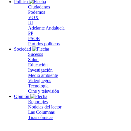
Política
Ciudadanos
Podemos
VOX
IU
Adelante Andalucía
PP
PSOE
Partidos políticos
Sociedad
Sucesos
Salud
Educación
Investigación
Medio ambiente
Videojuegos
Tecnología
Cine y televisión
Opinión
Reportajes
Noticias del lector
Las Columnas
Tiras cómicas