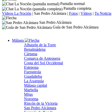
Pantalla normal
Pantalla completa
Vídeos La Noción
|
San Pedro Alcántara
|
Fotos
|
Vídeos
|
Tu Noticia
San Pedro Alcántara
Guía de San Pedro Alcántara
Málaga
Alhaurín de la Torre
Benalmádena
Cártama
Comarca de Antequera
Costa del Sol Occidental
Estepona
Fuengirola
Guadalteba
La Axarquía
Málaga capital
Marbella
Mijas
Nororma
Rincón de la Victoria
San Pedro Alcántara