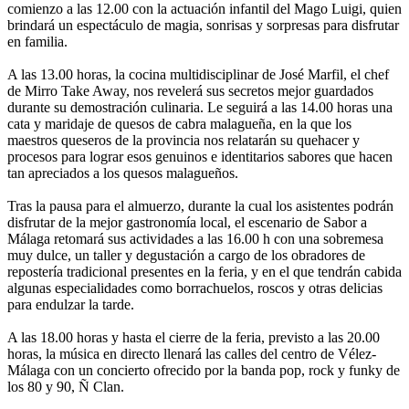
comienzo a las 12.00 con la actuación infantil del Mago Luigi, quien
brindará un espectáculo de magia, sonrisas y sorpresas para disfrutar
en familia.
A las 13.00 horas, la cocina multidisciplinar de José Marfil, el chef
de Mirro Take Away, nos revelerá sus secretos mejor guardados
durante su demostración culinaria. Le seguirá a las 14.00 horas una
cata y maridaje de quesos de cabra malagueña, en la que los
maestros queseros de la provincia nos relatarán su quehacer y
procesos para lograr esos genuinos e identitarios sabores que hacen
tan apreciados a los quesos malagueños.
Tras la pausa para el almuerzo, durante la cual los asistentes podrán
disfrutar de la mejor gastronomía local, el escenario de Sabor a
Málaga retomará sus actividades a las 16.00 h con una sobremesa
muy dulce, un taller y degustación a cargo de los obradores de
repostería tradicional presentes en la feria, y en el que tendrán cabida
algunas especialidades como borrachuelos, roscos y otras delicias
para endulzar la tarde.
A las 18.00 horas y hasta el cierre de la feria, previsto a las 20.00
horas, la música en directo llenará las calles del centro de Vélez-
Málaga con un concierto ofrecido por la banda pop, rock y funky de
los 80 y 90, Ñ Clan.