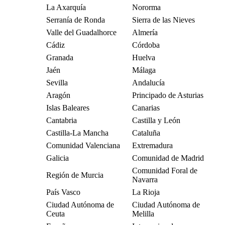
La Axarquía
Nororma
Serranía de Ronda
Sierra de las Nieves
Valle del Guadalhorce
Almería
Cádiz
Córdoba
Granada
Huelva
Jaén
Málaga
Sevilla
Andalucía
Aragón
Principado de Asturias
Islas Baleares
Canarias
Cantabria
Castilla y León
Castilla-La Mancha
Cataluña
Comunidad Valenciana
Extremadura
Galicia
Comunidad de Madrid
Comunidad Foral de
Región de Murcia
Navarra
País Vasco
La Rioja
Ciudad Autónoma de
Ciudad Autónoma de
Ceuta
Melilla