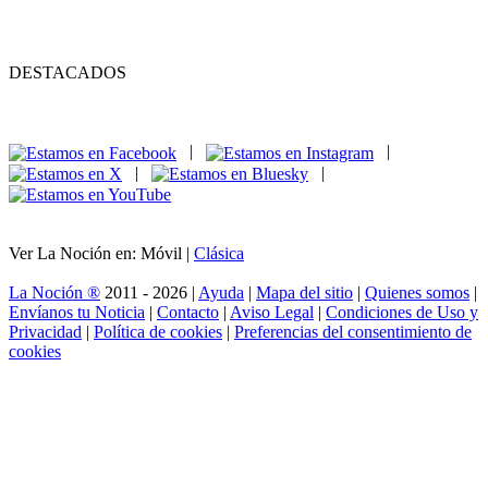
DESTACADOS
|
|
|
|
Ver La Noción en: Móvil |
Clásica
La Noción ®
2011 - 2026 |
Ayuda
|
Mapa del sitio
|
Quienes somos
|
Envíanos tu Noticia
|
Contacto
|
Aviso Legal
|
Condiciones de Uso y
Privacidad
|
Política de cookies
|
Preferencias del consentimiento de
cookies