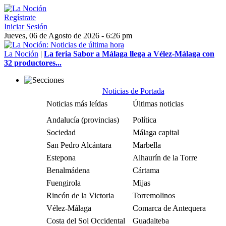
Regístrate
Iniciar Sesión
Jueves, 06 de Agosto de 2026 - 6:26 pm
La Noción
|
La feria Sabor a Málaga llega a Vélez-Málaga con
32 productores...
Noticias de Portada
Noticias más leídas
Últimas noticias
Andalucía (provincias)
Política
Sociedad
Málaga capital
San Pedro Alcántara
Marbella
Estepona
Alhaurín de la Torre
Benalmádena
Cártama
Fuengirola
Mijas
Rincón de la Victoria
Torremolinos
Vélez-Málaga
Comarca de Antequera
Costa del Sol Occidental
Guadalteba