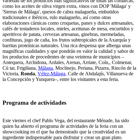
variedad de los productos más significativos de todas las comarcas,
como los aceites de oliva virgen extra, vinos con DOP 'Málaga' y
'Sierras de Málaga', quesos de cabra malagueña, embutidos
tradicionales e ibéricos, rulo malagueño, así como otras
elaboraciones cárnicas como croquetas, panes y dulces artesanales,
cafés de tostaderos locales, mieles, aceitunas de mesa, encurtidos y
aperitivos de patata, cervezas artesanas, ginebras, mermeladas,
confituras, jugo de caña, los frutos subtropicales de la Axarquía y
barritas proteínicas naturales. Una rica despensa que alberga unas
magníficas cualidades y que pondrán en valor la calidad y sabor de
los productos de procedentes de una veintena de municipios –
Antequera, Archidona, Ardales, Arenas, Arriate, Coín,, Colmenar,
Cú tar, Frigiliana,
Málaga
, Moclinejo, Periana, Pizarra, Rincón de la
Victoria,
Ronda
,
Vélez-Málaga
, Calle de Abdalajís, Villanueva de
la Concepción y Yunquera–, entre los visitantes a esta feria.
Programa de actividades
Este viernes el chef Pablo Vega, del restaurante Ménade, ha sido
quien ha abierto el programa de actividades de la feria con un
showcooking en el que ha demostrado que la creatividad es un
ingrediente indispensable para disfrutar y crear un gran plato.