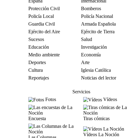
España
Internacional
Protección Civil
Bomberos
Policía Local
Policía Nacional
Guardia Civil
Armada Española
Ejército del Aire
Ejército de Tierra
Sucesos
Salud
Educación
Investigación
Medio ambiente
Economía
Deportes
Arte
Cultura
Iglesia Católica
Reportajes
Noticias del lector
Servicios
Fotos
Vídeos
Encuesta
Tiras cómicas
Vídeos La Noción
Las Columnas