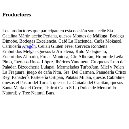
Productores
Los productores que participan en esta ocasión son aceite Sta.
Catalina Mártir, aceite Periana, quesos Montes de
Málaga
, Bodega
Dimobe, Bodegas Excelencia, Café La Hacienda, Cafés Mokasol,
Carnicería
Aragón
, Celiali Gluten Free, Cerveza Rondeña,
Embutidos Melgar-Quesos la Arriateña, Rulo Malagueño,
Encurtidos Almario, Frutas Montosa, Gin Alborán, Horno de Leña
Pinto, Ibéricos Hnos. López, Ibéricos Yunquera, Croquetas Lujo del
Paladar, Bizcochería Lulapai, Mermeladas TurboJam, Miel y Polen
La Fraguara, juego de caña Ntra. Sra. Del Carmen, Panadería Cristo
Rey, Panadería Pastelería Ortipan, Patatas Millán, quesos Cabraline,
quesos el Pastor del Torcal, quesos La Cañada del Capitán, quesos
Santa María del Cerro, Trafrut Cano S.L. (Dulce de Membrillo
Natural) y Tree Natural Bars.