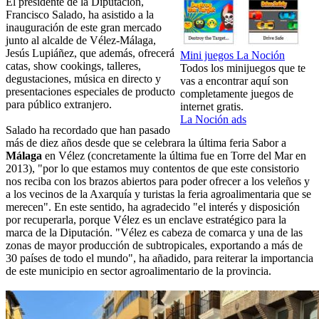
El presidente de la Diputación,
Francisco Salado, ha asistido a la
inauguración de este gran mercado
junto al alcalde de Vélez-Málaga,
Jesús Lupiáñez, que además, ofrecerá
Mini juegos La Noción
catas, show cookings, talleres,
Todos los minijuegos que te
degustaciones, música en directo y
vas a encontrar aquí son
presentaciones especiales de producto
completamente juegos de
para público extranjero.
internet gratis.
La Noción ads
Salado ha recordado que han pasado
más de diez años desde que se celebrara la última feria Sabor a
Málaga
en Vélez (concretamente la última fue en Torre del Mar en
2013), "por lo que estamos muy contentos de que este consistorio
nos reciba con los brazos abiertos para poder ofrecer a los veleños y
a los vecinos de la Axarquía y turistas la feria agroalimentaria que se
merecen". En este sentido, ha agradecido "el interés y disposición
por recuperarla, porque Vélez es un enclave estratégico para la
marca de la Diputación. "Vélez es cabeza de comarca y una de las
zonas de mayor producción de subtropicales, exportando a más de
30 países de todo el mundo", ha añadido, para reiterar la importancia
de este municipio en sector agroalimentario de la provincia.