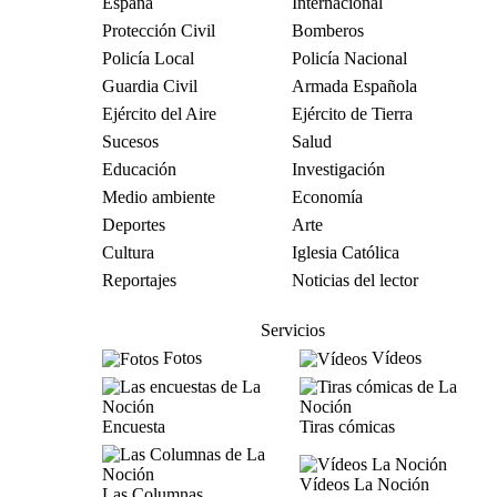
España
Internacional
Protección Civil
Bomberos
Policía Local
Policía Nacional
Guardia Civil
Armada Española
Ejército del Aire
Ejército de Tierra
Sucesos
Salud
Educación
Investigación
Medio ambiente
Economía
Deportes
Arte
Cultura
Iglesia Católica
Reportajes
Noticias del lector
Servicios
Fotos
Vídeos
Encuesta
Tiras cómicas
Vídeos La Noción
Las Columnas