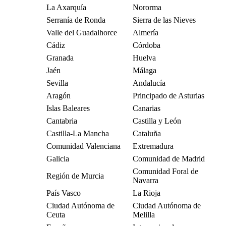
La Axarquía
Nororma
Serranía de Ronda
Sierra de las Nieves
Valle del Guadalhorce
Almería
Cádiz
Córdoba
Granada
Huelva
Jaén
Málaga
Sevilla
Andalucía
Aragón
Principado de Asturias
Islas Baleares
Canarias
Cantabria
Castilla y León
Castilla-La Mancha
Cataluña
Comunidad Valenciana
Extremadura
Galicia
Comunidad de Madrid
Comunidad Foral de
Región de Murcia
Navarra
País Vasco
La Rioja
Ciudad Autónoma de
Ciudad Autónoma de
Ceuta
Melilla