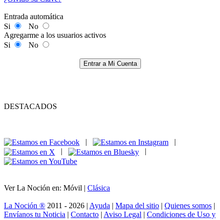
Entrada automática
Si
No
Agregarme a los usuarios activos
Si
No
Entrar a Mi Cuenta
DESTACADOS
|
|
|
|
Ver La Noción en: Móvil |
Clásica
La Noción ®
2011 - 2026 |
Ayuda
|
Mapa del sitio
|
Quienes somos
|
Envíanos tu Noticia
|
Contacto
|
Aviso Legal
|
Condiciones de Uso y