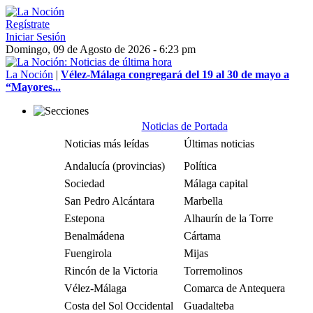
Regístrate
Iniciar Sesión
Domingo, 09 de Agosto de 2026 - 6:23 pm
La Noción
|
Vélez-Málaga congregará del 19 al 30 de mayo a
“Mayores...
Noticias de Portada
Noticias más leídas
Últimas noticias
Andalucía (provincias)
Política
Sociedad
Málaga capital
San Pedro Alcántara
Marbella
Estepona
Alhaurín de la Torre
Benalmádena
Cártama
Fuengirola
Mijas
Rincón de la Victoria
Torremolinos
Vélez-Málaga
Comarca de Antequera
Costa del Sol Occidental
Guadalteba