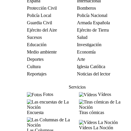
España
Internacional
Protección Civil
Bomberos
Policía Local
Policía Nacional
Guardia Civil
Armada Española
Ejército del Aire
Ejército de Tierra
Sucesos
Salud
Educación
Investigación
Medio ambiente
Economía
Deportes
Arte
Cultura
Iglesia Católica
Reportajes
Noticias del lector
Servicios
Fotos
Vídeos
Encuesta
Tiras cómicas
Vídeos La Noción
Las Columnas