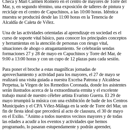
Checa y Mari Carmen Romero en el centro de mayores de Torre del
Mar, y, en segundo término, una exposición de talleres de pintura y
reciclaje en el centro de Capuchinos, a las 10:00 horas. Idéntica
muestra se producirá desde las 11:00 horas en la Tenencia de
Alcaldía de Caleta de Vélez.
Una de las actividades orientadas al aprendizaje en sociedad es el
curso de soporte vital básico, para conocer los principales conceptos
y herramientas en la atención de personas con riesgo vital,
situaciones de ahogo o atragantamiento. Se celebrarán sendas
formaciones 27 y 28 de mayo en Capuchinos y Torre del Mar, de
9:00 a 13:00 horas y con un cupo de 12 plazas para cada sesión.
Para poner el broche a estas magníficas jornadas de
aprovechamiento y actividad para los mayores, el 27 de mayo se
realizará una visita guiada a nuestra Excelsa Patrona y Alcaldesa
Perpetua, la Virgen de los Remedios Coronada, donde los asistentes
serán ilustrados acerca de la extraordinaria ermita y el excelente
trabajo mural de nuestro célebre artista Evaristo Guerra. El 29 de
mayo irrumpirá la música con una exhibición de baile de los Centros
Municipales y el CPA Vélez-Málaga en la sede de Torre del Mar, un
fin de fiesta ideal que precederá al acto de clausura, el 30 de mayo
en el Exilio. "Animo a todos nuestros vecinos mayores y de todas
las edades a acudir a los eventos y actividades que hemos
programado, lo pasaran estupendamente y podrán aprender,