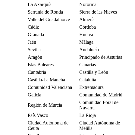
La Axarquía
Nororma
Serranía de Ronda
Sierra de las Nieves
Valle del Guadalhorce
Almería
Cádiz
Córdoba
Granada
Huelva
Jaén
Málaga
Sevilla
Andalucía
Aragón
Principado de Asturias
Islas Baleares
Canarias
Cantabria
Castilla y León
Castilla-La Mancha
Cataluña
Comunidad Valenciana
Extremadura
Galicia
Comunidad de Madrid
Comunidad Foral de
Región de Murcia
Navarra
País Vasco
La Rioja
Ciudad Autónoma de
Ciudad Autónoma de
Ceuta
Melilla