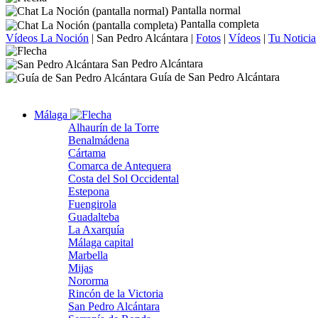
Pantalla normal
Pantalla completa
Vídeos La Noción
|
San Pedro Alcántara
|
Fotos
|
Vídeos
|
Tu Noticia
San Pedro Alcántara
Guía de San Pedro Alcántara
Málaga
Alhaurín de la Torre
Benalmádena
Cártama
Comarca de Antequera
Costa del Sol Occidental
Estepona
Fuengirola
Guadalteba
La Axarquía
Málaga capital
Marbella
Mijas
Nororma
Rincón de la Victoria
San Pedro Alcántara