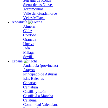
Serranía de Ronda
Sierra de las Nieves
Torremolinos
Valle del Guadalhorce
Vélez-Málaga
Andalucía
Almería
Cádiz
Córdoba
Granada
Huelva
Jaén
Málaga
Sevilla
España
Andalucía (provincias)
Aragón
Principado de Asturias
Islas Baleares
Canarias
Cantabria
Castilla y León
Castilla-La Mancha
Cataluña
Comunidad Valenciana