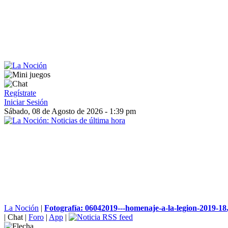
Regístrate
Iniciar Sesión
Sábado, 08 de Agosto de 2026 - 1:39 pm
La Noción
|
Fotografía: 06042019---homenaje-a-la-legion-2019-18
|
Chat
|
Foro
|
App
|