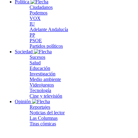
Política
Ciudadanos
Podemos
VOX
IU
Adelante Andalucía
PP
PSOE
Partidos políticos
Sociedad
Sucesos
Salud
Educación
Investigación
Medio ambiente
Videojuegos
Tecnología
Cine y televisión
Opinión
Reportajes
Noticias del lector
Las Columnas
Tiras cómicas