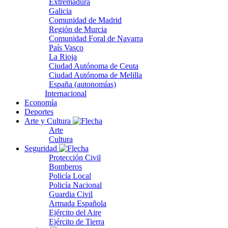
Extremadura
Galicia
Comunidad de Madrid
Región de Murcia
Comunidad Foral de Navarra
País Vasco
La Rioja
Ciudad Autónoma de Ceuta
Ciudad Autónoma de Melilla
España (autonomías)
Internacional
Economía
Deportes
Arte y Cultura
Arte
Cultura
Seguridad
Protección Civil
Bomberos
Policía Local
Policía Nacional
Guardia Civil
Armada Española
Ejército del Aire
Ejército de Tierra