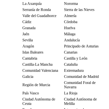
La Axarquía
Nororma
Serranía de Ronda
Sierra de las Nieves
Valle del Guadalhorce
Almería
Cádiz
Córdoba
Granada
Huelva
Jaén
Málaga
Sevilla
Andalucía
Aragón
Principado de Asturias
Islas Baleares
Canarias
Cantabria
Castilla y León
Castilla-La Mancha
Cataluña
Comunidad Valenciana
Extremadura
Galicia
Comunidad de Madrid
Comunidad Foral de
Región de Murcia
Navarra
País Vasco
La Rioja
Ciudad Autónoma de
Ciudad Autónoma de
Ceuta
Melilla