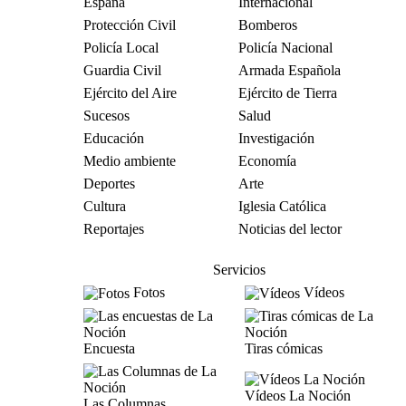
España
Internacional
Protección Civil
Bomberos
Policía Local
Policía Nacional
Guardia Civil
Armada Española
Ejército del Aire
Ejército de Tierra
Sucesos
Salud
Educación
Investigación
Medio ambiente
Economía
Deportes
Arte
Cultura
Iglesia Católica
Reportajes
Noticias del lector
Servicios
Fotos
Vídeos
Encuesta
Tiras cómicas
Vídeos La Noción
Las Columnas