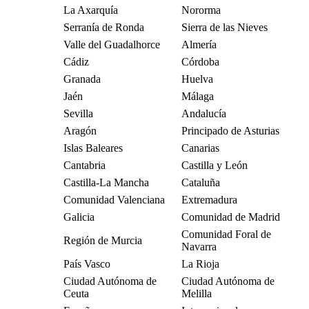
La Axarquía
Nororma
Serranía de Ronda
Sierra de las Nieves
Valle del Guadalhorce
Almería
Cádiz
Córdoba
Granada
Huelva
Jaén
Málaga
Sevilla
Andalucía
Aragón
Principado de Asturias
Islas Baleares
Canarias
Cantabria
Castilla y León
Castilla-La Mancha
Cataluña
Comunidad Valenciana
Extremadura
Galicia
Comunidad de Madrid
Comunidad Foral de
Región de Murcia
Navarra
País Vasco
La Rioja
Ciudad Autónoma de
Ciudad Autónoma de
Ceuta
Melilla