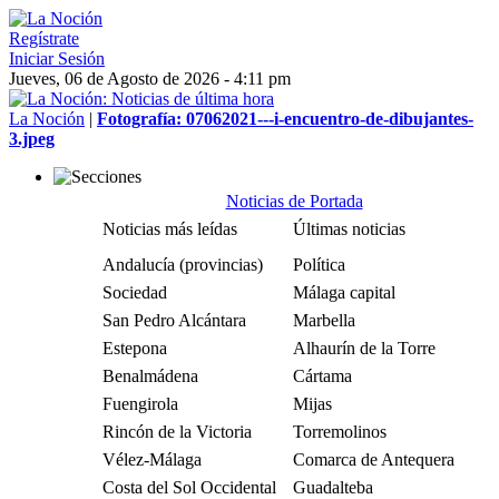
Regístrate
Iniciar Sesión
Jueves, 06 de Agosto de 2026 - 4:11 pm
La Noción
|
Fotografía: 07062021---i-encuentro-de-dibujantes-
3.jpeg
Noticias de Portada
Noticias más leídas
Últimas noticias
Andalucía (provincias)
Política
Sociedad
Málaga capital
San Pedro Alcántara
Marbella
Estepona
Alhaurín de la Torre
Benalmádena
Cártama
Fuengirola
Mijas
Rincón de la Victoria
Torremolinos
Vélez-Málaga
Comarca de Antequera
Costa del Sol Occidental
Guadalteba