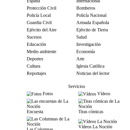
España
Internacional
Protección Civil
Bomberos
Policía Local
Policía Nacional
Guardia Civil
Armada Española
Ejército del Aire
Ejército de Tierra
Sucesos
Salud
Educación
Investigación
Medio ambiente
Economía
Deportes
Arte
Cultura
Iglesia Católica
Reportajes
Noticias del lector
Servicios
Fotos
Vídeos
Encuesta
Tiras cómicas
Vídeos La Noción
Las Columnas