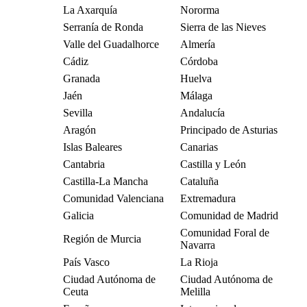
La Axarquía
Nororma
Serranía de Ronda
Sierra de las Nieves
Valle del Guadalhorce
Almería
Cádiz
Córdoba
Granada
Huelva
Jaén
Málaga
Sevilla
Andalucía
Aragón
Principado de Asturias
Islas Baleares
Canarias
Cantabria
Castilla y León
Castilla-La Mancha
Cataluña
Comunidad Valenciana
Extremadura
Galicia
Comunidad de Madrid
Comunidad Foral de
Región de Murcia
Navarra
País Vasco
La Rioja
Ciudad Autónoma de
Ciudad Autónoma de
Ceuta
Melilla