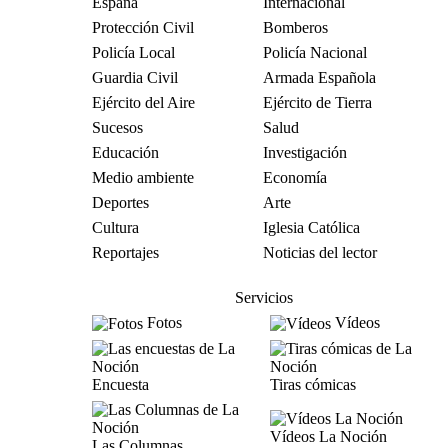
España
Internacional
Protección Civil
Bomberos
Policía Local
Policía Nacional
Guardia Civil
Armada Española
Ejército del Aire
Ejército de Tierra
Sucesos
Salud
Educación
Investigación
Medio ambiente
Economía
Deportes
Arte
Cultura
Iglesia Católica
Reportajes
Noticias del lector
Servicios
Fotos
Vídeos
Encuesta
Tiras cómicas
Vídeos La Noción
Las Columnas