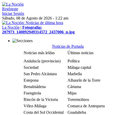
Regístrate
Iniciar Sesión
Sábado, 08 de Agosto de 2026 - 1:22 am
La Noción
|
Fotografía:
207973_140892949314572_2437006_n.jpg
Noticias de Portada
Noticias más leídas
Últimas noticias
Andalucía (provincias)
Política
Sociedad
Málaga capital
San Pedro Alcántara
Marbella
Estepona
Alhaurín de la Torre
Benalmádena
Cártama
Fuengirola
Mijas
Rincón de la Victoria
Torremolinos
Vélez-Málaga
Comarca de Antequera
Costa del Sol Occidental
Guadalteba