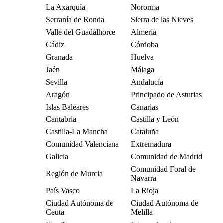
La Axarquía
Nororma
Serranía de Ronda
Sierra de las Nieves
Valle del Guadalhorce
Almería
Cádiz
Córdoba
Granada
Huelva
Jaén
Málaga
Sevilla
Andalucía
Aragón
Principado de Asturias
Islas Baleares
Canarias
Cantabria
Castilla y León
Castilla-La Mancha
Cataluña
Comunidad Valenciana
Extremadura
Galicia
Comunidad de Madrid
Comunidad Foral de
Región de Murcia
Navarra
País Vasco
La Rioja
Ciudad Autónoma de
Ciudad Autónoma de
Ceuta
Melilla