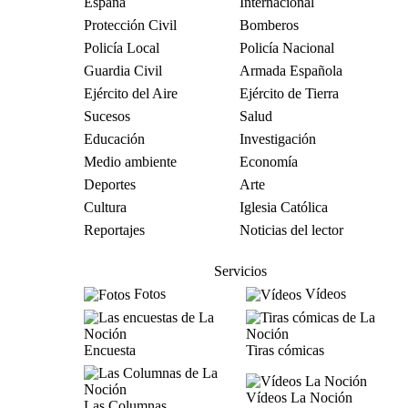
España
Internacional
Protección Civil
Bomberos
Policía Local
Policía Nacional
Guardia Civil
Armada Española
Ejército del Aire
Ejército de Tierra
Sucesos
Salud
Educación
Investigación
Medio ambiente
Economía
Deportes
Arte
Cultura
Iglesia Católica
Reportajes
Noticias del lector
Servicios
Fotos
Vídeos
Encuesta
Tiras cómicas
Vídeos La Noción
Las Columnas