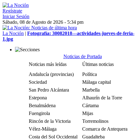
Regístrate
Iniciar Sesión
Sábado, 08 de Agosto de 2026 - 5:34 pm
La Noción
|
Fotografía: 30082018---actividades-jueves-de-feria-
1.jpg
Noticias de Portada
Noticias más leídas
Últimas noticias
Andalucía (provincias)
Política
Sociedad
Málaga capital
San Pedro Alcántara
Marbella
Estepona
Alhaurín de la Torre
Benalmádena
Cártama
Fuengirola
Mijas
Rincón de la Victoria
Torremolinos
Vélez-Málaga
Comarca de Antequera
Costa del Sol Occidental
Guadalteba