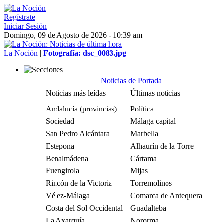
Regístrate
Iniciar Sesión
Domingo, 09 de Agosto de 2026 - 10:39 am
La Noción
|
Fotografía: dsc_0083.jpg
Noticias de Portada
Noticias más leídas
Últimas noticias
Andalucía (provincias)
Política
Sociedad
Málaga capital
San Pedro Alcántara
Marbella
Estepona
Alhaurín de la Torre
Benalmádena
Cártama
Fuengirola
Mijas
Rincón de la Victoria
Torremolinos
Vélez-Málaga
Comarca de Antequera
Costa del Sol Occidental
Guadalteba
La Axarquía
Nororma