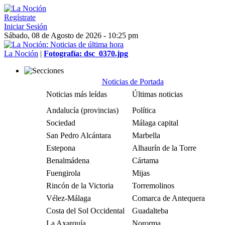
Regístrate
Iniciar Sesión
Sábado, 08 de Agosto de 2026 - 10:25 pm
La Noción
|
Fotografía: dsc_0370.jpg
Noticias de Portada
Noticias más leídas
Últimas noticias
Andalucía (provincias)
Política
Sociedad
Málaga capital
San Pedro Alcántara
Marbella
Estepona
Alhaurín de la Torre
Benalmádena
Cártama
Fuengirola
Mijas
Rincón de la Victoria
Torremolinos
Vélez-Málaga
Comarca de Antequera
Costa del Sol Occidental
Guadalteba
La Axarquía
Nororma