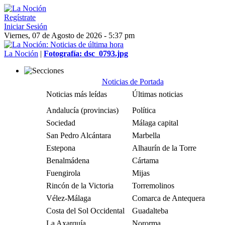
Regístrate
Iniciar Sesión
Viernes, 07 de Agosto de 2026 - 5:37 pm
La Noción
|
Fotografía: dsc_0793.jpg
Noticias de Portada
Noticias más leídas
Últimas noticias
Andalucía (provincias)
Política
Sociedad
Málaga capital
San Pedro Alcántara
Marbella
Estepona
Alhaurín de la Torre
Benalmádena
Cártama
Fuengirola
Mijas
Rincón de la Victoria
Torremolinos
Vélez-Málaga
Comarca de Antequera
Costa del Sol Occidental
Guadalteba
La Axarquía
Nororma