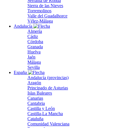
Serranía de Ronda
Sierra de las Nieves
Torremolinos
Valle del Guadalhorce
Vélez-Málaga
Andalucía
Almería
Cádiz
Córdoba
Granada
Huelva
Jaén
Málaga
Sevilla
España
Andalucía (provincias)
Aragón
Principado de Asturias
Islas Baleares
Canarias
Cantabria
Castilla y León
Castilla-La Mancha
Cataluña
Comunidad Valenciana