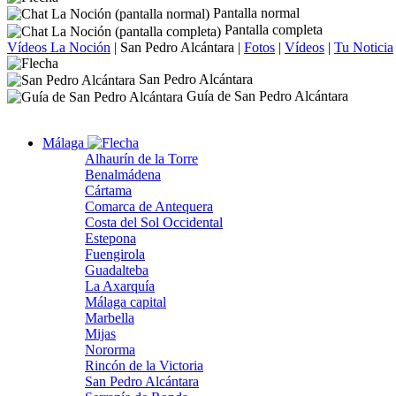
Pantalla normal
Pantalla completa
Vídeos La Noción
|
San Pedro Alcántara
|
Fotos
|
Vídeos
|
Tu Noticia
San Pedro Alcántara
Guía de San Pedro Alcántara
Málaga
Alhaurín de la Torre
Benalmádena
Cártama
Comarca de Antequera
Costa del Sol Occidental
Estepona
Fuengirola
Guadalteba
La Axarquía
Málaga capital
Marbella
Mijas
Nororma
Rincón de la Victoria
San Pedro Alcántara