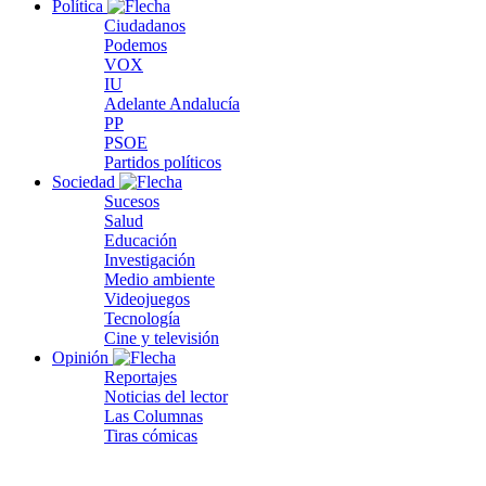
Política
Ciudadanos
Podemos
VOX
IU
Adelante Andalucía
PP
PSOE
Partidos políticos
Sociedad
Sucesos
Salud
Educación
Investigación
Medio ambiente
Videojuegos
Tecnología
Cine y televisión
Opinión
Reportajes
Noticias del lector
Las Columnas
Tiras cómicas