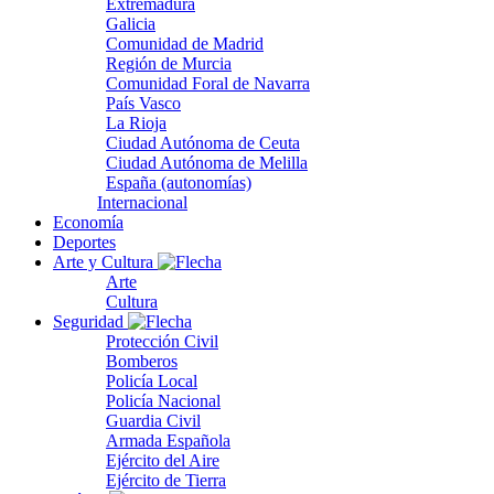
Extremadura
Galicia
Comunidad de Madrid
Región de Murcia
Comunidad Foral de Navarra
País Vasco
La Rioja
Ciudad Autónoma de Ceuta
Ciudad Autónoma de Melilla
España (autonomías)
Internacional
Economía
Deportes
Arte y Cultura
Arte
Cultura
Seguridad
Protección Civil
Bomberos
Policía Local
Policía Nacional
Guardia Civil
Armada Española
Ejército del Aire
Ejército de Tierra