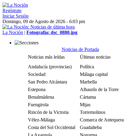
Regístrate
Iniciar Sesión
Domingo, 09 de Agosto de 2026 - 6:03 pm
La Noción
|
Fotografía: dsc_0880.jpg
Noticias de Portada
Noticias más leídas
Últimas noticias
Andalucía (provincias)
Política
Sociedad
Málaga capital
San Pedro Alcántara
Marbella
Estepona
Alhaurín de la Torre
Benalmádena
Cártama
Fuengirola
Mijas
Rincón de la Victoria
Torremolinos
Vélez-Málaga
Comarca de Antequera
Costa del Sol Occidental
Guadalteba
La Axarquía
Nororma