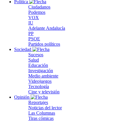
Política
Ciudadanos
Podemos
VOX
IU
Adelante Andalucía
PP
PSOE
Partidos políticos
Sociedad
Sucesos
Salud
Educación
Investigación
Medio ambiente
Videojuegos
Tecnología
Cine y televisión
Opinión
Reportajes
Noticias del lector
Las Columnas
Tiras cómicas