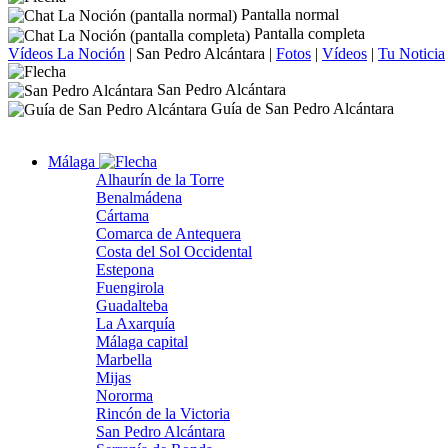
Pantalla normal
Pantalla completa
Vídeos La Noción
|
San Pedro Alcántara
|
Fotos
|
Vídeos
|
Tu Noticia
San Pedro Alcántara
Guía de San Pedro Alcántara
Málaga
Alhaurín de la Torre
Benalmádena
Cártama
Comarca de Antequera
Costa del Sol Occidental
Estepona
Fuengirola
Guadalteba
La Axarquía
Málaga capital
Marbella
Mijas
Nororma
Rincón de la Victoria
San Pedro Alcántara