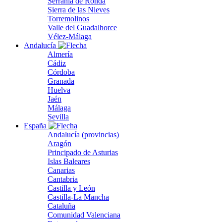
Serranía de Ronda
Sierra de las Nieves
Torremolinos
Valle del Guadalhorce
Vélez-Málaga
Andalucía
Almería
Cádiz
Córdoba
Granada
Huelva
Jaén
Málaga
Sevilla
España
Andalucía (provincias)
Aragón
Principado de Asturias
Islas Baleares
Canarias
Cantabria
Castilla y León
Castilla-La Mancha
Cataluña
Comunidad Valenciana