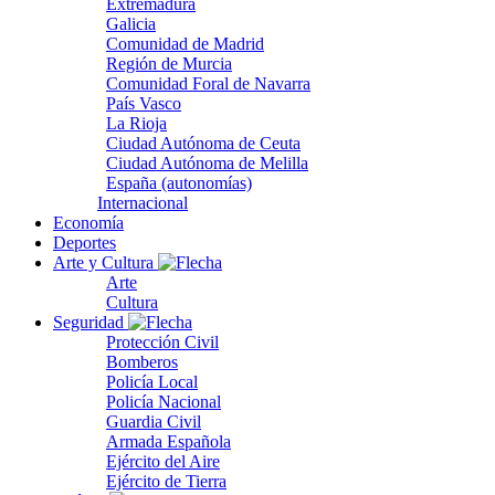
Extremadura
Galicia
Comunidad de Madrid
Región de Murcia
Comunidad Foral de Navarra
País Vasco
La Rioja
Ciudad Autónoma de Ceuta
Ciudad Autónoma de Melilla
España (autonomías)
Internacional
Economía
Deportes
Arte y Cultura
Arte
Cultura
Seguridad
Protección Civil
Bomberos
Policía Local
Policía Nacional
Guardia Civil
Armada Española
Ejército del Aire
Ejército de Tierra