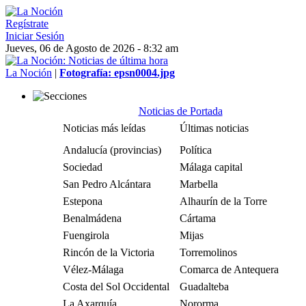
Regístrate
Iniciar Sesión
Jueves, 06 de Agosto de 2026 - 8:32 am
La Noción
|
Fotografía: epsn0004.jpg
Noticias de Portada
Noticias más leídas
Últimas noticias
Andalucía (provincias)
Política
Sociedad
Málaga capital
San Pedro Alcántara
Marbella
Estepona
Alhaurín de la Torre
Benalmádena
Cártama
Fuengirola
Mijas
Rincón de la Victoria
Torremolinos
Vélez-Málaga
Comarca de Antequera
Costa del Sol Occidental
Guadalteba
La Axarquía
Nororma