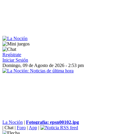
Regístrate
Iniciar Sesión
Domingo, 09 de Agosto de 2026 - 2:53 pm
La Noción
|
Fotografía: epsn00102.jpg
|
Chat
|
Foro
|
App
|