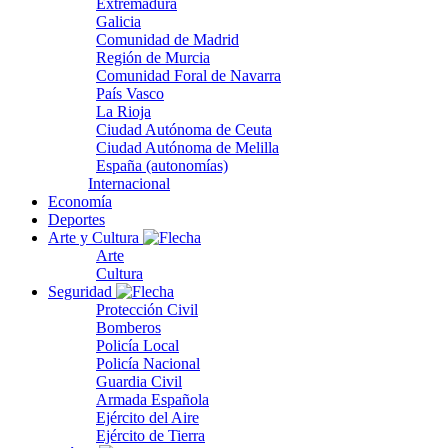
Extremadura
Galicia
Comunidad de Madrid
Región de Murcia
Comunidad Foral de Navarra
País Vasco
La Rioja
Ciudad Autónoma de Ceuta
Ciudad Autónoma de Melilla
España (autonomías)
Internacional
Economía
Deportes
Arte y Cultura
Arte
Cultura
Seguridad
Protección Civil
Bomberos
Policía Local
Policía Nacional
Guardia Civil
Armada Española
Ejército del Aire
Ejército de Tierra