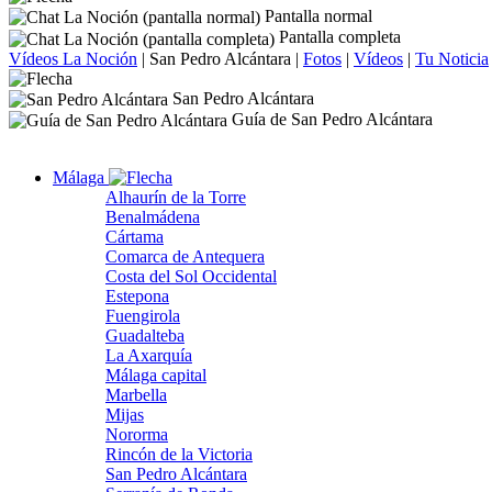
Pantalla normal
Pantalla completa
Vídeos La Noción
|
San Pedro Alcántara
|
Fotos
|
Vídeos
|
Tu Noticia
San Pedro Alcántara
Guía de San Pedro Alcántara
Málaga
Alhaurín de la Torre
Benalmádena
Cártama
Comarca de Antequera
Costa del Sol Occidental
Estepona
Fuengirola
Guadalteba
La Axarquía
Málaga capital
Marbella
Mijas
Nororma
Rincón de la Victoria
San Pedro Alcántara