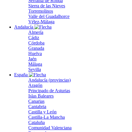
Serranía de Ronda
Sierra de las Nieves
Torremolinos
Valle del Guadalhorce
Vélez-Málaga
Andalucía
Almería
Cádiz
Córdoba
Granada
Huelva
Jaén
Málaga
Sevilla
España
Andalucía (provincias)
Aragón
Principado de Asturias
Islas Baleares
Canarias
Cantabria
Castilla y León
Castilla-La Mancha
Cataluña
Comunidad Valenciana