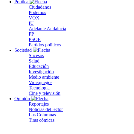
Política
Ciudadanos
Podemos
VOX
IU
Adelante Andalucía
PP
PSOE
Partidos políticos
Sociedad
Sucesos
Salud
Educación
Investigación
Medio ambiente
Videojuegos
Tecnología
Cine y televisión
Opinión
Reportajes
Noticias del lector
Las Columnas
Tiras cómicas