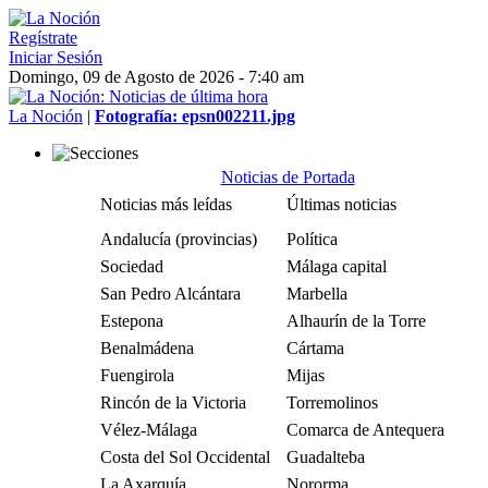
Regístrate
Iniciar Sesión
Domingo, 09 de Agosto de 2026 - 7:40 am
La Noción
|
Fotografía: epsn002211.jpg
Noticias de Portada
Noticias más leídas
Últimas noticias
Andalucía (provincias)
Política
Sociedad
Málaga capital
San Pedro Alcántara
Marbella
Estepona
Alhaurín de la Torre
Benalmádena
Cártama
Fuengirola
Mijas
Rincón de la Victoria
Torremolinos
Vélez-Málaga
Comarca de Antequera
Costa del Sol Occidental
Guadalteba
La Axarquía
Nororma