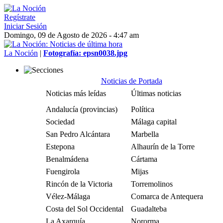
Regístrate
Iniciar Sesión
Domingo, 09 de Agosto de 2026 - 4:47 am
La Noción
|
Fotografía: epsn0038.jpg
Noticias de Portada
Noticias más leídas
Últimas noticias
Andalucía (provincias)
Política
Sociedad
Málaga capital
San Pedro Alcántara
Marbella
Estepona
Alhaurín de la Torre
Benalmádena
Cártama
Fuengirola
Mijas
Rincón de la Victoria
Torremolinos
Vélez-Málaga
Comarca de Antequera
Costa del Sol Occidental
Guadalteba
La Axarquía
Nororma