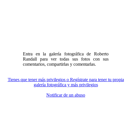
Entra en la galería fotográfica de Roberto
Randall para ver todas sus fotos con sus
comentarios, compartirlas y comentarlas.
Tienes que tener más privilegios o Regístrate para tener tu propia
galería fotográfica y más privilegios
Notificar de un abuso
Volver a la Galería Fotográfica de Roberto Randall
|
|