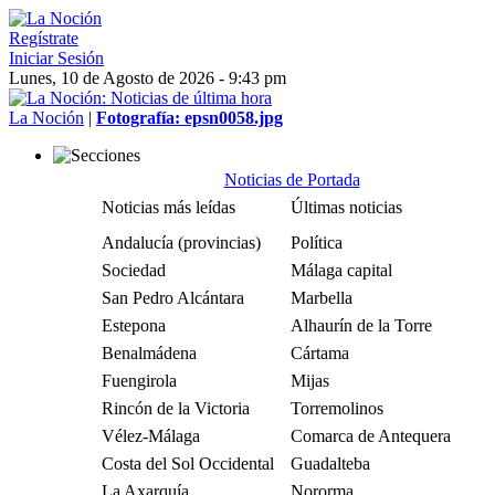
Regístrate
Iniciar Sesión
Lunes, 10 de Agosto de 2026 - 9:43 pm
La Noción
|
Fotografía: epsn0058.jpg
Noticias de Portada
Noticias más leídas
Últimas noticias
Andalucía (provincias)
Política
Sociedad
Málaga capital
San Pedro Alcántara
Marbella
Estepona
Alhaurín de la Torre
Benalmádena
Cártama
Fuengirola
Mijas
Rincón de la Victoria
Torremolinos
Vélez-Málaga
Comarca de Antequera
Costa del Sol Occidental
Guadalteba
La Axarquía
Nororma