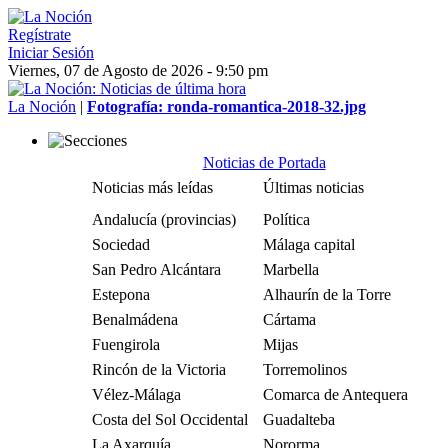
Regístrate
Iniciar Sesión
Viernes, 07 de Agosto de 2026 - 9:50 pm
La Noción
|
Fotografía: ronda-romantica-2018-32.jpg
Noticias de Portada
Noticias más leídas
Últimas noticias
Andalucía (provincias)
Política
Sociedad
Málaga capital
San Pedro Alcántara
Marbella
Estepona
Alhaurín de la Torre
Benalmádena
Cártama
Fuengirola
Mijas
Rincón de la Victoria
Torremolinos
Vélez-Málaga
Comarca de Antequera
Costa del Sol Occidental
Guadalteba
La Axarquía
Nororma