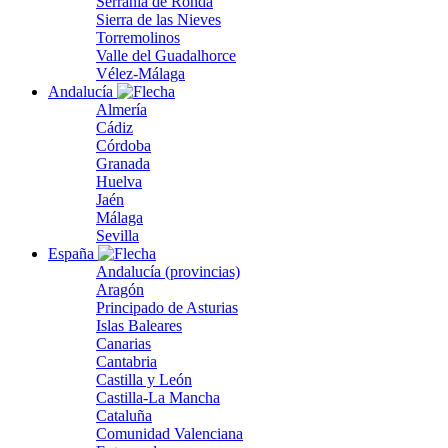
Serranía de Ronda
Sierra de las Nieves
Torremolinos
Valle del Guadalhorce
Vélez-Málaga
Andalucía
Almería
Cádiz
Córdoba
Granada
Huelva
Jaén
Málaga
Sevilla
España
Andalucía (provincias)
Aragón
Principado de Asturias
Islas Baleares
Canarias
Cantabria
Castilla y León
Castilla-La Mancha
Cataluña
Comunidad Valenciana