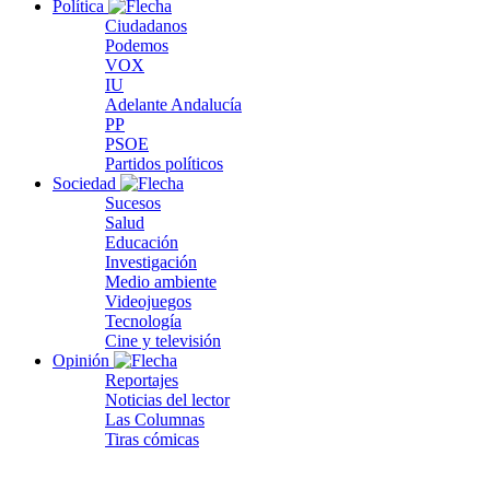
Política
Ciudadanos
Podemos
VOX
IU
Adelante Andalucía
PP
PSOE
Partidos políticos
Sociedad
Sucesos
Salud
Educación
Investigación
Medio ambiente
Videojuegos
Tecnología
Cine y televisión
Opinión
Reportajes
Noticias del lector
Las Columnas
Tiras cómicas