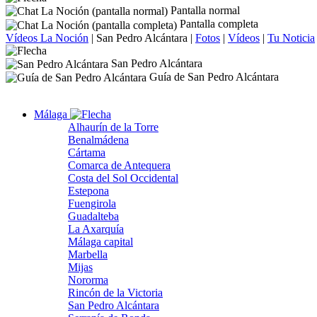
Pantalla normal
Pantalla completa
Vídeos La Noción
|
San Pedro Alcántara
|
Fotos
|
Vídeos
|
Tu Noticia
San Pedro Alcántara
Guía de San Pedro Alcántara
Málaga
Alhaurín de la Torre
Benalmádena
Cártama
Comarca de Antequera
Costa del Sol Occidental
Estepona
Fuengirola
Guadalteba
La Axarquía
Málaga capital
Marbella
Mijas
Nororma
Rincón de la Victoria
San Pedro Alcántara