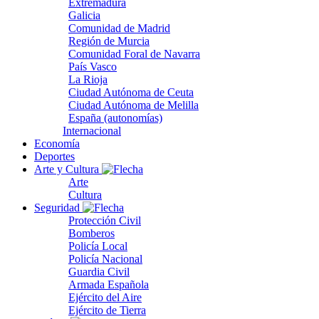
Extremadura
Galicia
Comunidad de Madrid
Región de Murcia
Comunidad Foral de Navarra
País Vasco
La Rioja
Ciudad Autónoma de Ceuta
Ciudad Autónoma de Melilla
España (autonomías)
Internacional
Economía
Deportes
Arte y Cultura
Arte
Cultura
Seguridad
Protección Civil
Bomberos
Policía Local
Policía Nacional
Guardia Civil
Armada Española
Ejército del Aire
Ejército de Tierra