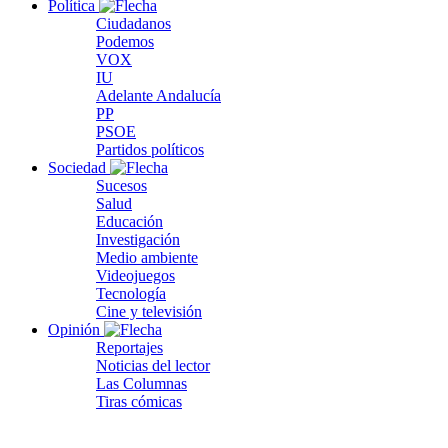
Política
Ciudadanos
Podemos
VOX
IU
Adelante Andalucía
PP
PSOE
Partidos políticos
Sociedad
Sucesos
Salud
Educación
Investigación
Medio ambiente
Videojuegos
Tecnología
Cine y televisión
Opinión
Reportajes
Noticias del lector
Las Columnas
Tiras cómicas