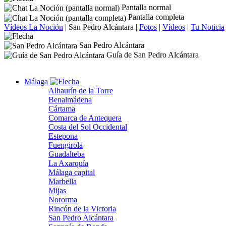
Pantalla normal
Pantalla completa
Vídeos La Noción
|
San Pedro Alcántara
|
Fotos
|
Vídeos
|
Tu Noticia
San Pedro Alcántara
Guía de San Pedro Alcántara
Málaga
Alhaurín de la Torre
Benalmádena
Cártama
Comarca de Antequera
Costa del Sol Occidental
Estepona
Fuengirola
Guadalteba
La Axarquía
Málaga capital
Marbella
Mijas
Nororma
Rincón de la Victoria
San Pedro Alcántara