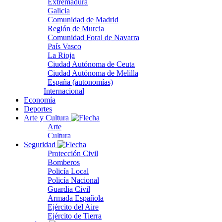
Extremadura
Galicia
Comunidad de Madrid
Región de Murcia
Comunidad Foral de Navarra
País Vasco
La Rioja
Ciudad Autónoma de Ceuta
Ciudad Autónoma de Melilla
España (autonomías)
Internacional
Economía
Deportes
Arte y Cultura
Arte
Cultura
Seguridad
Protección Civil
Bomberos
Policía Local
Policía Nacional
Guardia Civil
Armada Española
Ejército del Aire
Ejército de Tierra