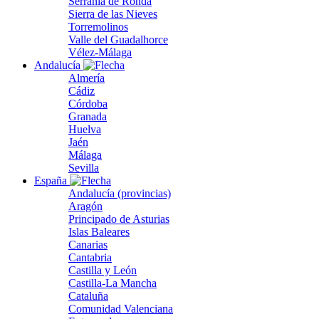
Serranía de Ronda
Sierra de las Nieves
Torremolinos
Valle del Guadalhorce
Vélez-Málaga
Andalucía
Almería
Cádiz
Córdoba
Granada
Huelva
Jaén
Málaga
Sevilla
España
Andalucía (provincias)
Aragón
Principado de Asturias
Islas Baleares
Canarias
Cantabria
Castilla y León
Castilla-La Mancha
Cataluña
Comunidad Valenciana