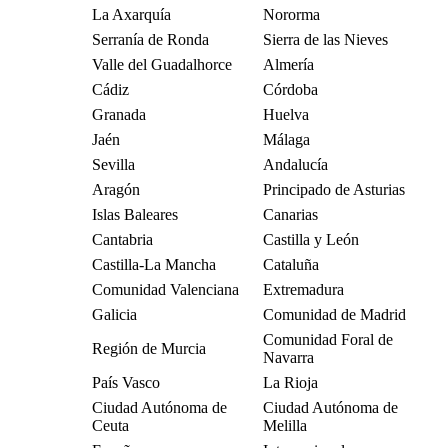
La Axarquía
Nororma
Serranía de Ronda
Sierra de las Nieves
Valle del Guadalhorce
Almería
Cádiz
Córdoba
Granada
Huelva
Jaén
Málaga
Sevilla
Andalucía
Aragón
Principado de Asturias
Islas Baleares
Canarias
Cantabria
Castilla y León
Castilla-La Mancha
Cataluña
Comunidad Valenciana
Extremadura
Galicia
Comunidad de Madrid
Comunidad Foral de
Región de Murcia
Navarra
País Vasco
La Rioja
Ciudad Autónoma de
Ciudad Autónoma de
Ceuta
Melilla