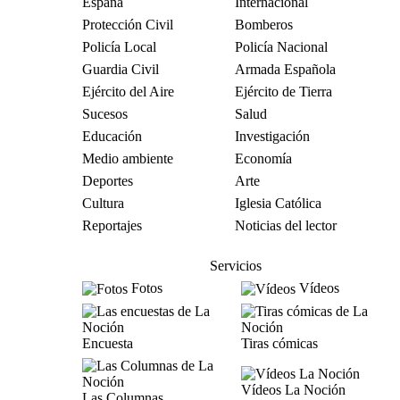
España
Internacional
Protección Civil
Bomberos
Policía Local
Policía Nacional
Guardia Civil
Armada Española
Ejército del Aire
Ejército de Tierra
Sucesos
Salud
Educación
Investigación
Medio ambiente
Economía
Deportes
Arte
Cultura
Iglesia Católica
Reportajes
Noticias del lector
Servicios
Fotos
Vídeos
Encuesta
Tiras cómicas
Vídeos La Noción
Las Columnas