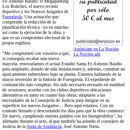
Fe-Antonio Basilio: el Megaparking
Los Boliches, el nuevo recinto
deportivo y los Nuevos Juzgados de
Fuengirola
. Una actuación que
comprende la redacción de la
planificación técnica –ya en marcha-
así como la ejecución de la obra, y
que es un compromiso electoral de la
propia regidora.
Anúnciate en La Noción
"Me comprometí con vosotros a que,
La Noción ads
si conseguía recabar una nueva
mayoría, renovaríamos el actual Estadio Santa Fe Antonio Basilio
para ampliarlo, dotarlo de más instalaciones y, además, construir un
aparcamiento subterráneo bajo su planta. Estamos hablando de la
mayor inversión de la historia de Fuengirola. El expediente de
contratación más complejo. Ha sido necesario revisarlo en multitud
de ocasiones; acordar con los clubes deportivos ubicaciones
alternativas en tanto en cuanto hay obras; adaptarse a las
necesidades de la Consejería de Justicia para integrar en su
superficie los nuevos Juzgados… Pero aquí estamos. Con un
contrato firmado y descontando los días para que la obra comience.
De nuevo, cumpliendo nuestra palabra con los fuengiroleños", ha
afirmado durante el acto, al que también ha asistido el consejero de
Justicia de la
Junta de Andalucía
, José Antonio Nieto.