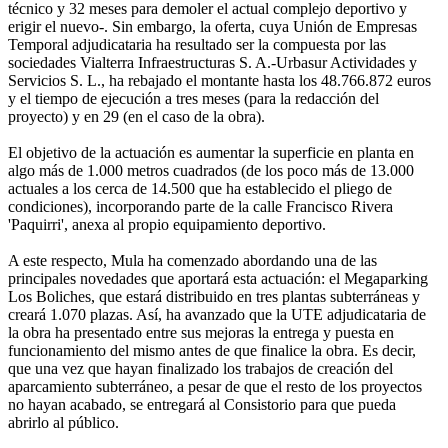
técnico y 32 meses para demoler el actual complejo deportivo y
erigir el nuevo-. Sin embargo, la oferta, cuya Unión de Empresas
Temporal adjudicataria ha resultado ser la compuesta por las
sociedades Vialterra Infraestructuras S. A.-Urbasur Actividades y
Servicios S. L., ha rebajado el montante hasta los 48.766.872 euros
y el tiempo de ejecución a tres meses (para la redacción del
proyecto) y en 29 (en el caso de la obra).
El objetivo de la actuación es aumentar la superficie en planta en
algo más de 1.000 metros cuadrados (de los poco más de 13.000
actuales a los cerca de 14.500 que ha establecido el pliego de
condiciones), incorporando parte de la calle Francisco Rivera
'Paquirri', anexa al propio equipamiento deportivo.
A este respecto, Mula ha comenzado abordando una de las
principales novedades que aportará esta actuación: el Megaparking
Los Boliches, que estará distribuido en tres plantas subterráneas y
creará 1.070 plazas. Así, ha avanzado que la UTE adjudicataria de
la obra ha presentado entre sus mejoras la entrega y puesta en
funcionamiento del mismo antes de que finalice la obra. Es decir,
que una vez que hayan finalizado los trabajos de creación del
aparcamiento subterráneo, a pesar de que el resto de los proyectos
no hayan acabado, se entregará al Consistorio para que pueda
abrirlo al público.