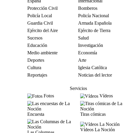
España
Internacional
Protección Civil
Bomberos
Policía Local
Policía Nacional
Guardia Civil
Armada Española
Ejército del Aire
Ejército de Tierra
Sucesos
Salud
Educación
Investigación
Medio ambiente
Economía
Deportes
Arte
Cultura
Iglesia Católica
Reportajes
Noticias del lector
Servicios
Fotos
Vídeos
Encuesta
Tiras cómicas
Vídeos La Noción
Las Columnas