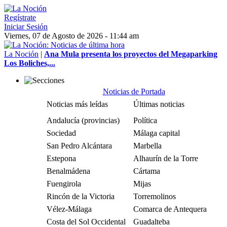
Regístrate
Iniciar Sesión
Viernes, 07 de Agosto de 2026 - 11:44 am
La Noción
|
Ana Mula presenta los proyectos del Megaparking
Los Boliches,...
Noticias de Portada
Noticias más leídas
Últimas noticias
Andalucía (provincias)
Política
Sociedad
Málaga capital
San Pedro Alcántara
Marbella
Estepona
Alhaurín de la Torre
Benalmádena
Cártama
Fuengirola
Mijas
Rincón de la Victoria
Torremolinos
Vélez-Málaga
Comarca de Antequera
Costa del Sol Occidental
Guadalteba