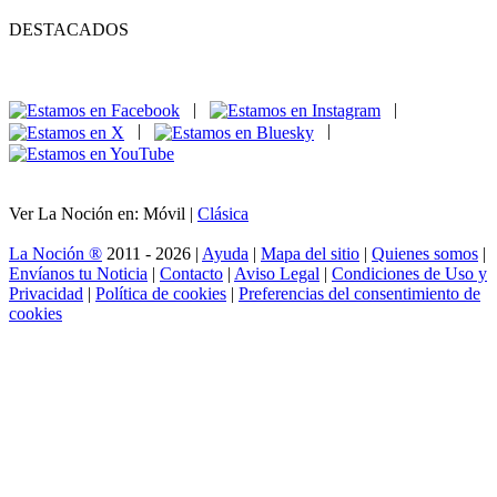
DESTACADOS
|
|
|
|
Ver La Noción en: Móvil |
Clásica
La Noción ®
2011 - 2026 |
Ayuda
|
Mapa del sitio
|
Quienes somos
|
Envíanos tu Noticia
|
Contacto
|
Aviso Legal
|
Condiciones de Uso y
Privacidad
|
Política de cookies
|
Preferencias del consentimiento de
cookies