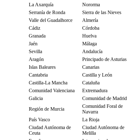
La Axarquía
Nororma
Serranía de Ronda
Sierra de las Nieves
Valle del Guadalhorce
Almería
Cádiz
Córdoba
Granada
Huelva
Jaén
Málaga
Sevilla
Andalucía
Aragón
Principado de Asturias
Islas Baleares
Canarias
Cantabria
Castilla y León
Castilla-La Mancha
Cataluña
Comunidad Valenciana
Extremadura
Galicia
Comunidad de Madrid
Comunidad Foral de
Región de Murcia
Navarra
País Vasco
La Rioja
Ciudad Autónoma de
Ciudad Autónoma de
Ceuta
Melilla