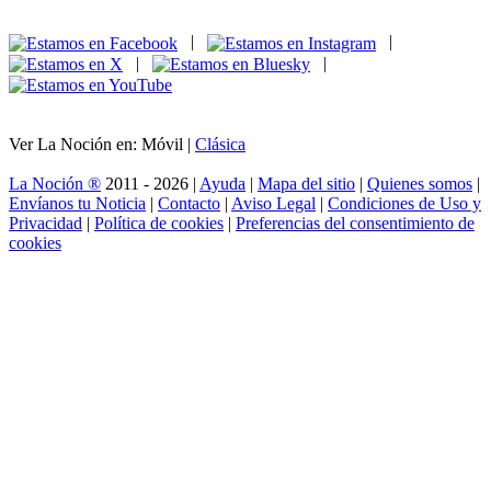
|
|
|
|
Ver La Noción en: Móvil |
Clásica
La Noción ®
2011 - 2026 |
Ayuda
|
Mapa del sitio
|
Quienes somos
|
Envíanos tu Noticia
|
Contacto
|
Aviso Legal
|
Condiciones de Uso y
Privacidad
|
Política de cookies
|
Preferencias del consentimiento de
cookies