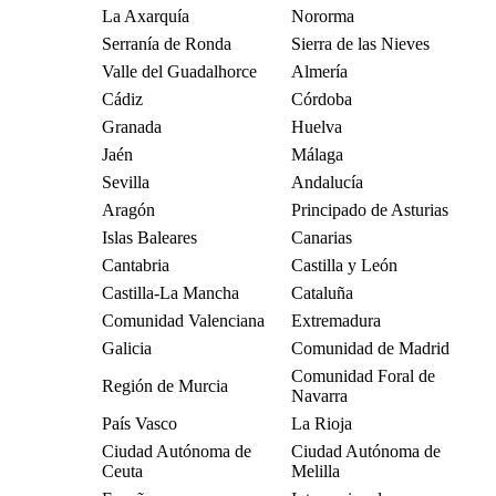
La Axarquía
Nororma
Serranía de Ronda
Sierra de las Nieves
Valle del Guadalhorce
Almería
Cádiz
Córdoba
Granada
Huelva
Jaén
Málaga
Sevilla
Andalucía
Aragón
Principado de Asturias
Islas Baleares
Canarias
Cantabria
Castilla y León
Castilla-La Mancha
Cataluña
Comunidad Valenciana
Extremadura
Galicia
Comunidad de Madrid
Comunidad Foral de
Región de Murcia
Navarra
País Vasco
La Rioja
Ciudad Autónoma de
Ciudad Autónoma de
Ceuta
Melilla