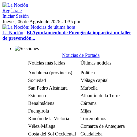
Regístrate
Iniciar Sesión
Jueves, 06 de Agosto de 2026 - 1:35 pm
La Noción
|
El Ayuntamiento de Fuengirola impartirá un taller
de prevención...
Noticias de Portada
Noticias más leídas
Últimas noticias
Andalucía (provincias)
Política
Sociedad
Málaga capital
San Pedro Alcántara
Marbella
Estepona
Alhaurín de la Torre
Benalmádena
Cártama
Fuengirola
Mijas
Rincón de la Victoria
Torremolinos
Vélez-Málaga
Comarca de Antequera
Costa del Sol Occidental
Guadalteba