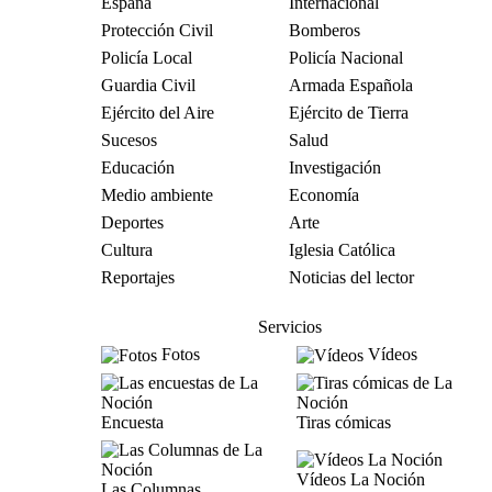
España
Internacional
Protección Civil
Bomberos
Policía Local
Policía Nacional
Guardia Civil
Armada Española
Ejército del Aire
Ejército de Tierra
Sucesos
Salud
Educación
Investigación
Medio ambiente
Economía
Deportes
Arte
Cultura
Iglesia Católica
Reportajes
Noticias del lector
Servicios
Fotos
Vídeos
Encuesta
Tiras cómicas
Vídeos La Noción
Las Columnas