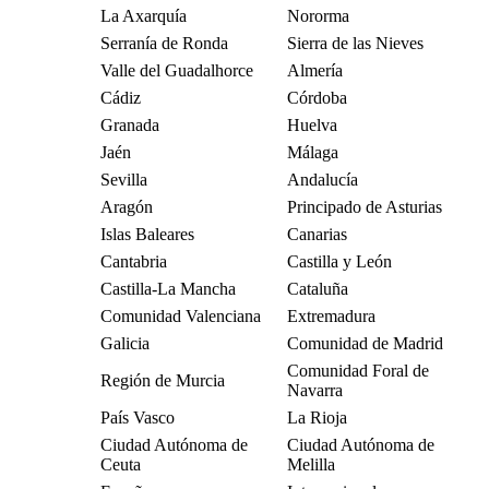
La Axarquía
Nororma
Serranía de Ronda
Sierra de las Nieves
Valle del Guadalhorce
Almería
Cádiz
Córdoba
Granada
Huelva
Jaén
Málaga
Sevilla
Andalucía
Aragón
Principado de Asturias
Islas Baleares
Canarias
Cantabria
Castilla y León
Castilla-La Mancha
Cataluña
Comunidad Valenciana
Extremadura
Galicia
Comunidad de Madrid
Comunidad Foral de
Región de Murcia
Navarra
País Vasco
La Rioja
Ciudad Autónoma de
Ciudad Autónoma de
Ceuta
Melilla