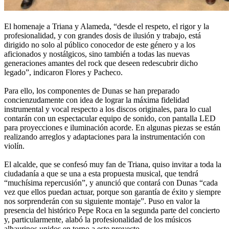
El homenaje a Triana y Alameda, “desde el respeto, el rigor y la
profesionalidad, y con grandes dosis de ilusión y trabajo, está
dirigido no solo al público conocedor de este género y a los
aficionados y nostálgicos, sino también a todas las nuevas
generaciones amantes del rock que deseen redescubrir dicho
legado”, indicaron Flores y Pacheco.
Para ello, los componentes de Dunas se han preparado
concienzudamente con idea de lograr la máxima fidelidad
instrumental y vocal respecto a los discos originales, para lo cual
contarán con un espectacular equipo de sonido, con pantalla LED
para proyecciones e iluminación acorde. En algunas piezas se están
realizando arreglos y adaptaciones para la instrumentación con
violín.
El alcalde, que se confesó muy fan de Triana, quiso invitar a toda la
ciudadanía a que se una a esta propuesta musical, que tendrá
“muchísima repercusión”, y anunció que contará con Dunas “cada
vez que ellos puedan actuar, porque son garantía de éxito y siempre
nos sorprenderán con su siguiente montaje”. Puso en valor la
presencia del histórico Pepe Roca en la segunda parte del concierto
y, particularmente, alabó la profesionalidad de los músicos
alhaurinos unidos en torno a este proyecto.