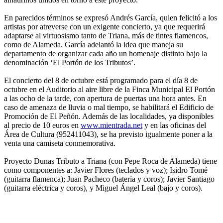
En parecidos términos se expresó Andrés García, quien felicitó a los
artistas por atreverse con un exigente concierto, ya que requerirá
adaptarse al virtuosismo tanto de Triana, más de tintes flamencos,
como de Alameda. García adelantó la idea que maneja su
departamento de organizar cada año un homenaje distinto bajo la
denominación ‘El Portón de los Tributos’.
El concierto del 8 de octubre está programado para el día 8 de
octubre en el Auditorio al aire libre de la Finca Municipal El Portón
a las ocho de la tarde, con apertura de puertas una hora antes. En
caso de amenaza de lluvia o mal tiempo, se habilitará el Edificio de
Promoción de El Peñón. Además de las localidades, ya disponibles
al precio de 10 euros en
www.mientrada.net
y en las oficinas del
Área de Cultura (952411043), se ha previsto igualmente poner a la
venta una camiseta conmemorativa.
Proyecto Dunas Tributo a Triana (con Pepe Roca de Alameda) tiene
como componentes a: Javier Flores (teclados y voz); Isidro Tomé
(guitarra flamenca); Juan Pacheco (batería y coros); Javier Santiago
(guitarra eléctrica y coros), y Miguel Ángel Leal (bajo y coros).