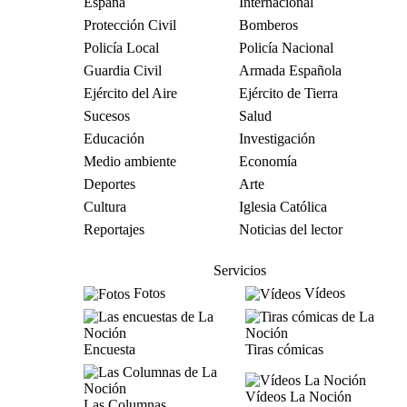
España
Internacional
Protección Civil
Bomberos
Policía Local
Policía Nacional
Guardia Civil
Armada Española
Ejército del Aire
Ejército de Tierra
Sucesos
Salud
Educación
Investigación
Medio ambiente
Economía
Deportes
Arte
Cultura
Iglesia Católica
Reportajes
Noticias del lector
Servicios
Fotos
Vídeos
Encuesta
Tiras cómicas
Vídeos La Noción
Las Columnas