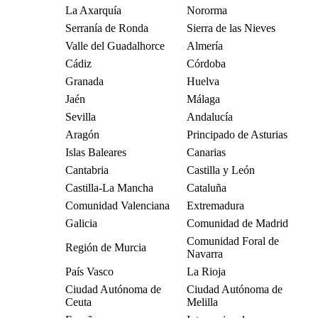
La Axarquía
Nororma
Serranía de Ronda
Sierra de las Nieves
Valle del Guadalhorce
Almería
Cádiz
Córdoba
Granada
Huelva
Jaén
Málaga
Sevilla
Andalucía
Aragón
Principado de Asturias
Islas Baleares
Canarias
Cantabria
Castilla y León
Castilla-La Mancha
Cataluña
Comunidad Valenciana
Extremadura
Galicia
Comunidad de Madrid
Comunidad Foral de
Región de Murcia
Navarra
País Vasco
La Rioja
Ciudad Autónoma de
Ciudad Autónoma de
Ceuta
Melilla