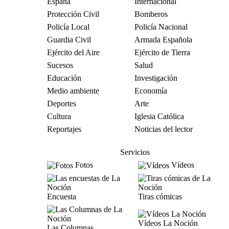
España
Internacional
Protección Civil
Bomberos
Policía Local
Policía Nacional
Guardia Civil
Armada Española
Ejército del Aire
Ejército de Tierra
Sucesos
Salud
Educación
Investigación
Medio ambiente
Economía
Deportes
Arte
Cultura
Iglesia Católica
Reportajes
Noticias del lector
Servicios
Fotos
Vídeos
Encuesta
Tiras cómicas
Vídeos La Noción
Las Columnas