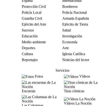
España
Internacional
Protección Civil
Bomberos
Policía Local
Policía Nacional
Guardia Civil
Armada Española
Ejército del Aire
Ejército de Tierra
Sucesos
Salud
Educación
Investigación
Medio ambiente
Economía
Deportes
Arte
Cultura
Iglesia Católica
Reportajes
Noticias del lector
Servicios
Fotos
Vídeos
Encuesta
Tiras cómicas
Vídeos La Noción
Las Columnas