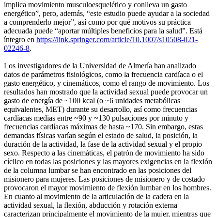
implica movimiento musculoesquelético y conlleva un gasto
energético”, pero, además, “este estudio puede ayudar a la sociedad
a comprenderlo mejor”, así como por qué motivos su práctica
adecuada puede “aportar múltiples beneficios para la salud”. Está
íntegro en
https://link.springer.com/article/10.1007/s10508-021-
02246-8
.
Los investigadores de la Universidad de Almería han analizado
datos de parámetros fisiológicos, como la frecuencia cardíaca o el
gasto energético, y cinemáticos, como el rango de movimiento. Los
resultados han mostrado que la actividad sexual puede provocar un
gasto de energía de ~100 kcal (o ~6 unidades metabólicas
equivalentes, MET) durante su desarrollo, así como frecuencias
cardíacas medias entre ~90 y ~130 pulsaciones por minuto y
frecuencias cardíacas máximas de hasta ~170. Sin embargo, estas
demandas físicas varían según el estado de salud, la posición, la
duración de la actividad, la fase de la actividad sexual y el propio
sexo. Respecto a las cinemáticas, el patrón de movimiento ha sido
cíclico en todas las posiciones y las mayores exigencias en la flexión
de la columna lumbar se han encontrado en las posiciones del
misionero para mujeres. Las posiciones de misionero y de costado
provocaron el mayor movimiento de flexión lumbar en los hombres.
En cuanto al movimiento de la articulación de la cadera en la
actividad sexual, la flexión, abducción y rotación externa
caracterizan principalmente el movimiento de la mujer, mientras que