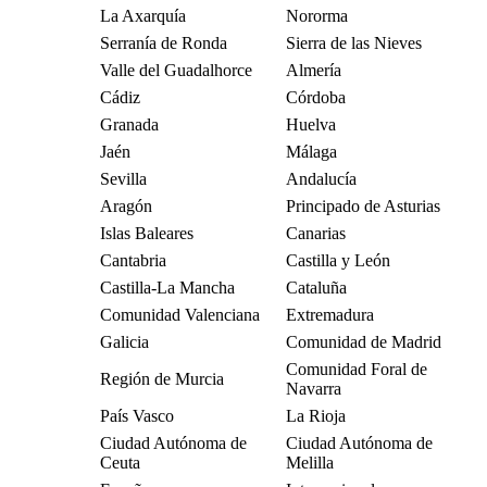
La Axarquía
Nororma
Serranía de Ronda
Sierra de las Nieves
Valle del Guadalhorce
Almería
Cádiz
Córdoba
Granada
Huelva
Jaén
Málaga
Sevilla
Andalucía
Aragón
Principado de Asturias
Islas Baleares
Canarias
Cantabria
Castilla y León
Castilla-La Mancha
Cataluña
Comunidad Valenciana
Extremadura
Galicia
Comunidad de Madrid
Comunidad Foral de
Región de Murcia
Navarra
País Vasco
La Rioja
Ciudad Autónoma de
Ciudad Autónoma de
Ceuta
Melilla