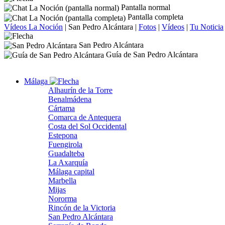
Pantalla normal
Pantalla completa
Vídeos La Noción
|
San Pedro Alcántara
|
Fotos
|
Vídeos
|
Tu Noticia
San Pedro Alcántara
Guía de San Pedro Alcántara
Málaga
Alhaurín de la Torre
Benalmádena
Cártama
Comarca de Antequera
Costa del Sol Occidental
Estepona
Fuengirola
Guadalteba
La Axarquía
Málaga capital
Marbella
Mijas
Nororma
Rincón de la Victoria
San Pedro Alcántara