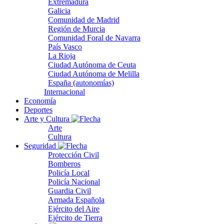
Extremadura
Galicia
Comunidad de Madrid
Región de Murcia
Comunidad Foral de Navarra
País Vasco
La Rioja
Ciudad Autónoma de Ceuta
Ciudad Autónoma de Melilla
España (autonomías)
Internacional
Economía
Deportes
Arte y Cultura
Arte
Cultura
Seguridad
Protección Civil
Bomberos
Policía Local
Policía Nacional
Guardia Civil
Armada Española
Ejército del Aire
Ejército de Tierra