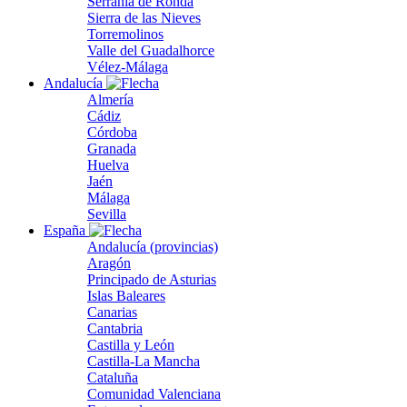
Serranía de Ronda
Sierra de las Nieves
Torremolinos
Valle del Guadalhorce
Vélez-Málaga
Andalucía
Almería
Cádiz
Córdoba
Granada
Huelva
Jaén
Málaga
Sevilla
España
Andalucía (provincias)
Aragón
Principado de Asturias
Islas Baleares
Canarias
Cantabria
Castilla y León
Castilla-La Mancha
Cataluña
Comunidad Valenciana