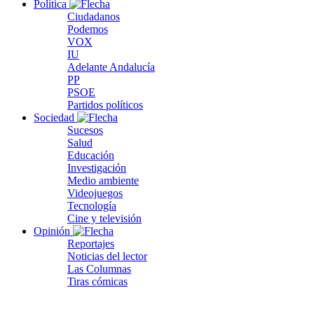
Política
Ciudadanos
Podemos
VOX
IU
Adelante Andalucía
PP
PSOE
Partidos políticos
Sociedad
Sucesos
Salud
Educación
Investigación
Medio ambiente
Videojuegos
Tecnología
Cine y televisión
Opinión
Reportajes
Noticias del lector
Las Columnas
Tiras cómicas